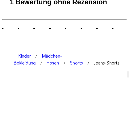
1
1 Bewertung ohne Rezension
bis
0
von
1
Bewertung.
Kinder
Mädchen-
Bekleidung
Hosen
Shorts
Jeans-Shorts