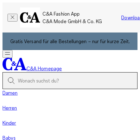
C&A Fashion App
Downloa
C&A Mode GmbH & Co. KG
Gratis Versand für alle Bestellungen – nur für kurze Zeit.
C&A Homepage
Damen
Herren
Kinder
Babys