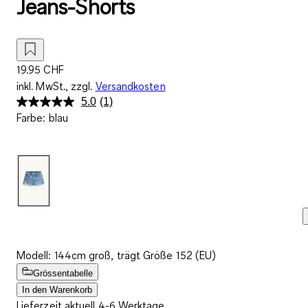
Jeans-Shorts
19.95 CHF
inkl. MwSt., zzgl.
Versandkosten
5.0
(1)
Bewertung
Farbe
:
blau
lesen.
Link
zur
gleichen
Seite.
Modell: 144cm groß, trägt Größe 152 (EU)
Grössentabelle
In den Warenkorb
Lieferzeit aktuell 4-6 Werktage