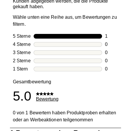
Kunden abgegeben werden, die die Produkte
gekauft haben.
Wähle unten eine Reihe aus, um Bewertungen zu
filtern.
5 Sterne
Sterne
1
1 Bewertung
4 Sterne
Sterne
0
0 Bewertung
3 Sterne
Sterne
0
0 Bewertung
2 Sterne
Sterne
0
0 Bewertung
1 Stern
Sterne
0
0 Bewertung
Gesamtbewertung
5.0
Bewertung
0 von 1 Bewertern haben Produktproben erhalten
oder an Werbeaktionen teilgenommen