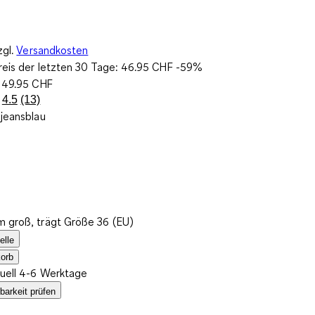
zgl.
Versandkosten
reis der letzten 30 Tage:
46.95 CHF
-59%
:
49.95 CHF
4.5
(13)
13
jeansblau
Bewertungen
lesen..
Link
zur
gleichen
Seite.
m groß, trägt Größe 36 (EU)
elle
orb
tuell 4-6 Werktage
barkeit prüfen