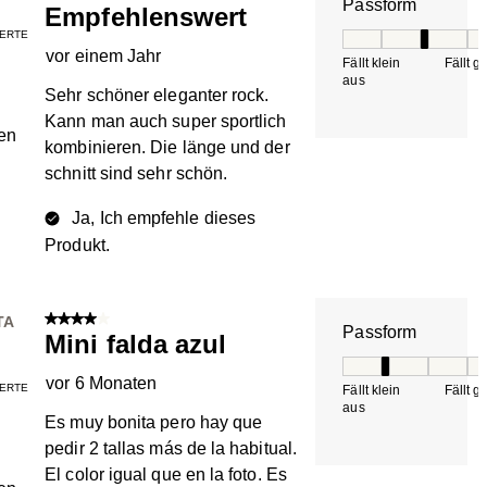
Passform
Empfehlenswert
IERTE
Passform, 3 von 5, 
vor einem Jahr
Fällt klein
Fällt g
aus
Sehr schöner eleganter rock.
Kann man auch super sportlich
en
kombinieren. Die länge und der
schnitt sind sehr schön.
Ja, Ich empfehle dieses
Produkt.
4 von 5 Sternen.
TA
Passform
Mini falda azul
Passform, 2 von 5, 
vor 6 Monaten
IERTE
Fällt klein
Fällt g
aus
Es muy bonita pero hay que
pedir 2 tallas más de la habitual.
El color igual que en la foto. Es