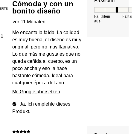
Passform
Cómoda y con un
IERTE
bonito diseño
Passform, 3 von 5, 
Fällt klein
Fällt g
vor 11 Monaten
aus
Me encanta la falda. La calidad
1
es muy buena, el diseño es muy
original, pero no muy llamativo.
Lo que más me gusta es que no
queda ceñida al cuerpo, es un
poco ancha y eso la hace
bastante cómoda. Ideal para
cualquier época del año.
Mit Google übersetzen
Ja, Ich empfehle dieses
Produkt.
5 von 5 Sternen.