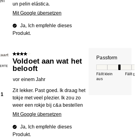
en
un pelin elástica.
Mit Google übersetzen
Ja, Ich empfehle dieses
Produkt.
4 von 5 Sternen.
taart
Passform
Voldoet aan wat het
IERTE
belooft
Passform, 3 von 5, 
Fällt klein
Fällt g
vor einem Jahr
aus
Zit lekker. Past goed. Ik draag het
1
tokje met veel plezier. Ik zou zo
weer een rokje bij c&a bestellen
Mit Google übersetzen
Ja, Ich empfehle dieses
Produkt.