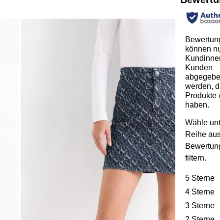
Bewertun
können n
Kundinne
Kunden
abgegeb
werden, d
Produkte 
haben.
Wähle unt
Reihe au
Bewertun
filtern.
5 Sterne
S
4 Sterne
S
3 Sterne
S
2 Sterne
S