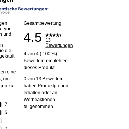
gen
Gesamtbewertung
ur von
4.5
n und
13
en
Bewertungen
ie die
4 von 4 ( 100 %)
gekauft
Bewertern empfehlen
dieses Produkt
en eine
s, um
0 von 13 Bewertern
gen zu
haben Produktproben
erhalten oder an
Werbeaktionen
terne
7
teilgenommen
7 Bewertungen mit 5 Sternen.
terne
5
5 Bewertungen mit 4 Sternen.
terne
1
1 Bewertung mit 3 Sternen.
terne
0