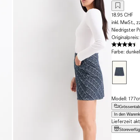
18.95 CHF
inkl. MwSt., z
Niedrigster P
Originalpreis
Farbe
:
dunkel
Modell: 177c
Grössentab
In den Warenk
Lieferzeit ak
Storeverfüg