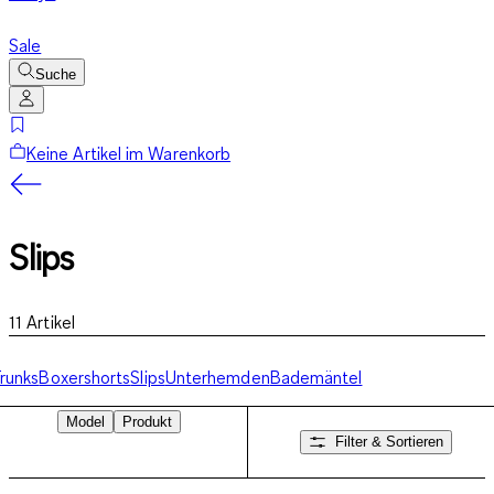
Sale
Suche
Keine Artikel im Warenkorb
Slips
11
Artikel
runks
Boxershorts
Slips
Unterhemden
Bademäntel
Model
Produkt
Filter & Sortieren