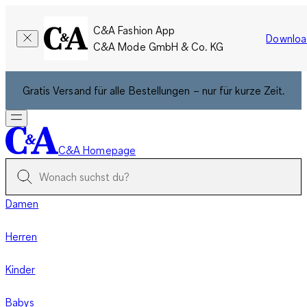
C&A Fashion App
Downloa
C&A Mode GmbH & Co. KG
Gratis Versand für alle Bestellungen – nur für kurze Zeit.
C&A Homepage
Damen
Herren
Kinder
Babys