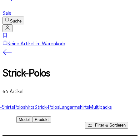
Sale
Suche
Keine Artikel im Warenkorb
Strick-Polos
64
Artikel
-Shirts
Poloshirts
Strick-Polos
Langarmshirts
Multipacks
Model
Produkt
Filter & Sortieren