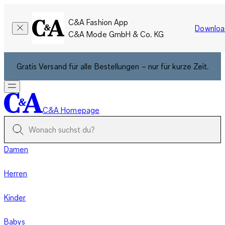
C&A Fashion App
Downloa
C&A Mode GmbH & Co. KG
Gratis Versand für alle Bestellungen – nur für kurze Zeit.
C&A Homepage
Damen
Herren
Kinder
Babys