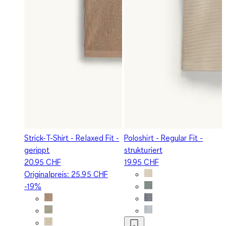
Strick-T-Shirt - Relaxed Fit -
Poloshirt - Regular Fit -
gerippt
strukturiert
20.95 CHF
19.95 CHF
Originalpreis:
25.95 CHF
-19%