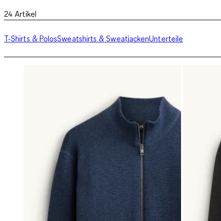
24
Artikel
T-Shirts & Polos
Sweatshirts & Sweatjacken
Unterteile