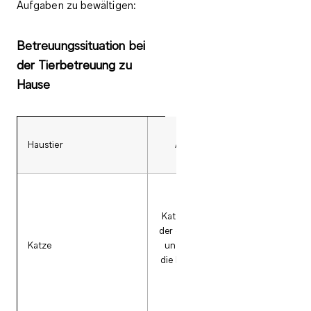
Aufgaben
zu bewältigen:
Betreuungssituation bei
der Tierbetreuung zu
Hause
Haustier
Art der Versorgung
Au
Katzen verweilen lieber in
en
der gewohnten Umgebung
Katze
und kommen auch ohne
fü
die Besitzer für eine Weile
er 
aus.
in 