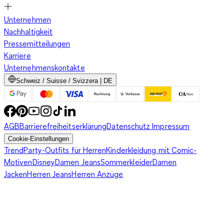
Unternehmen
Nachhaltigkeit
Pressemitteilungen
Karriere
Unternehmenskontakte
Schweiz / Suisse / Svizzera | DE
AGB
Barrierefreiheitserklärung
Datenschutz
Impressum
Cookie-Einstellungen
Trend
Party-Outfits für Herren
Kinderkleidung mit Comic-
Motiven
Disney
Damen Jeans
Sommerkleider
Damen
Jacken
Herren Jeans
Herren Anzüge