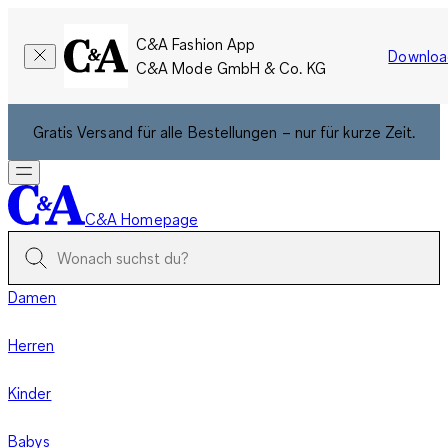
C&A Fashion App
Downloa
C&A Mode GmbH & Co. KG
Gratis Versand für alle Bestellungen – nur für kurze Zeit.
C&A Homepage
Damen
Herren
Kinder
Babys