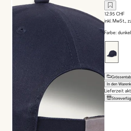
12.95 CHF
inkl. MwSt., z
Farbe
:
dunkel
Grössentab
In den Warenk
Lieferzeit ak
Storeverfüg