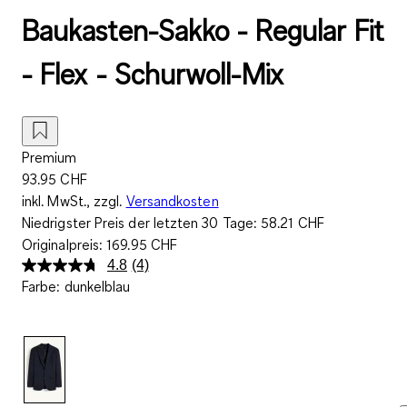
Baukasten-Sakko - Regular Fit
- Flex - Schurwoll-Mix
Premium
93.95 CHF
inkl. MwSt., zzgl.
Versandkosten
Niedrigster Preis der letzten 30 Tage:
58.21 CHF
Originalpreis:
169.95 CHF
4.8
(4)
4
Farbe
:
dunkelblau
Bewertungen
lesen..
Link
zur
gleichen
Seite.