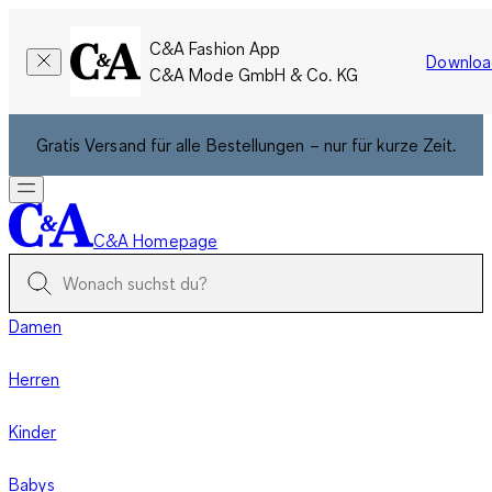
C&A Fashion App
Downloa
C&A Mode GmbH & Co. KG
Gratis Versand für alle Bestellungen – nur für kurze Zeit.
C&A Homepage
Damen
Herren
Kinder
Babys