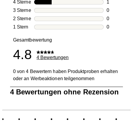
3 Bewertung
4 Sterne
Sterne
1
1 Bewertung
3 Sterne
Sterne
0
0 Bewertung
2 Sterne
Sterne
0
0 Bewertung
1 Stern
Sterne
0
0 Bewertung
Gesamtbewertung
4.8
4 Bewertungen
0 von 4 Bewertern haben Produktproben erhalten
oder an Werbeaktionen teilgenommen
1
4 Bewertungen ohne Rezension
bis
0
von
4
Bewertungen.