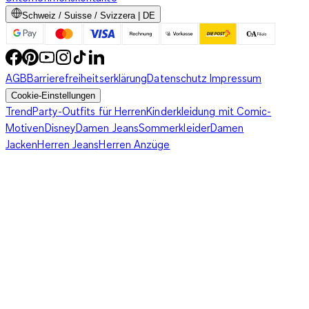
Schweiz / Suisse / Svizzera | DE
AGB
Barrierefreiheitserklärung
Datenschutz
Impressum
Cookie-Einstellungen
Trend
Party-Outfits für Herren
Kinderkleidung mit Comic-
Motiven
Disney
Damen Jeans
Sommerkleider
Damen
Jacken
Herren Jeans
Herren Anzüge