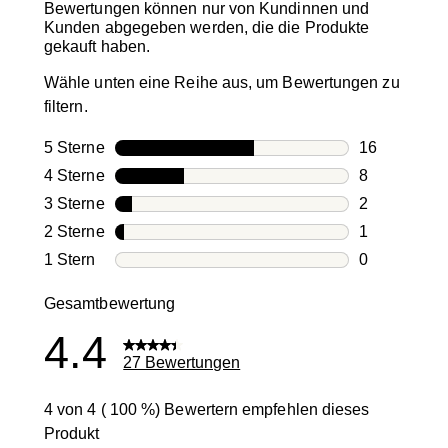
Bewertungen können nur von Kundinnen und
Kunden abgegeben werden, die die Produkte
gekauft haben.
Wähle unten eine Reihe aus, um Bewertungen zu
filtern.
5 Sterne
Sterne
16
16 Bewertun
4 Sterne
Sterne
8
8 Bewertung
3 Sterne
Sterne
2
2 Bewertung
2 Sterne
Sterne
1
1 Bewertung
1 Stern
Sterne
0
0 Bewertung
Gesamtbewertung
4.4
27 Bewertungen
4 von 4 ( 100 %) Bewertern empfehlen dieses
Produkt