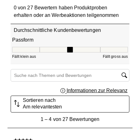
0 von 27 Bewertern haben Produktproben
erhalten oder an Werbeaktionen teilgenommen
Durchschnittliche Kundenbewertungen
Passform
Passform, 3.25 von 5, wo 1 gleich Fällt klein aus ist und 5
Fällt klein aus
Fällt gross aus
Themen und Bewertungen durchsuchen Suche nach Region
Informationen zur Relevanz
Ein Fe
Sortieren nach
Am relevantesten
1
1
–
4 von 27
Bewertungen
bis
4
von