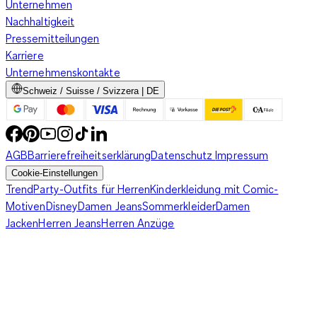
Unternehmen
Nachhaltigkeit
Pressemitteilungen
Karriere
Unternehmenskontakte
Schweiz / Suisse / Svizzera | DE
AGB
Barrierefreiheitserklärung
Datenschutz
Impressum
Cookie-Einstellungen
Trend
Party-Outfits für Herren
Kinderkleidung mit Comic-
Motiven
Disney
Damen Jeans
Sommerkleider
Damen
Jacken
Herren Jeans
Herren Anzüge