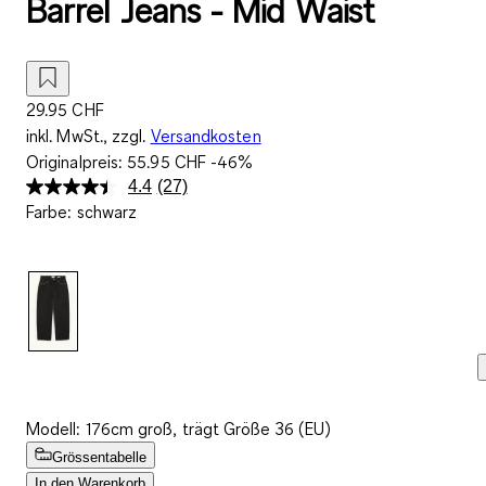
Barrel Jeans - Mid Waist
29.95 CHF
inkl. MwSt., zzgl.
Versandkosten
Originalpreis:
55.95 CHF
-46%
4.4
(27)
27
Farbe
:
schwarz
Bewertungen
lesen..
Link
zur
gleichen
Seite.
Modell: 176cm groß, trägt Größe 36 (EU)
Grössentabelle
In den Warenkorb