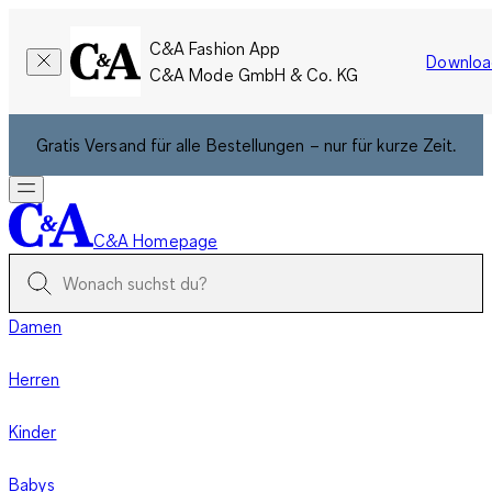
C&A Fashion App
Downloa
C&A Mode GmbH & Co. KG
Gratis Versand für alle Bestellungen – nur für kurze Zeit.
C&A Homepage
Damen
Herren
Kinder
Babys