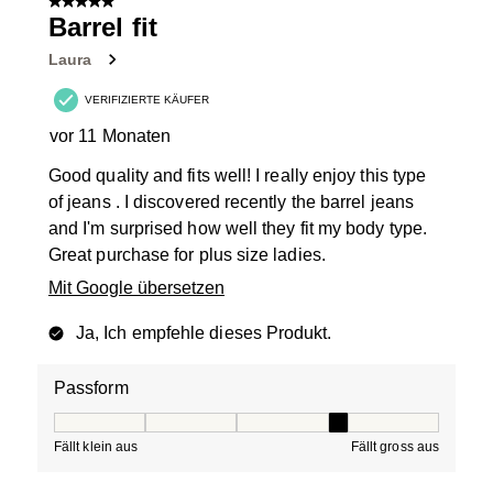
5 von 5 Sternen.
27
Barrel fit
Bewertungen.
Laura
VERIFIZIERTE KÄUFER
vor 11 Monaten
Good quality and fits well! I really enjoy this type
of jeans . I discovered recently the barrel jeans
and I'm surprised how well they fit my body type.
Great purchase for plus size ladies.
Mit Google übersetzen
Ja, Ich empfehle dieses Produkt.
Passform
Passform, 4 von 5, wo 1 gleich Fällt klein aus ist und 5 g
Fällt klein aus
Fällt gross aus