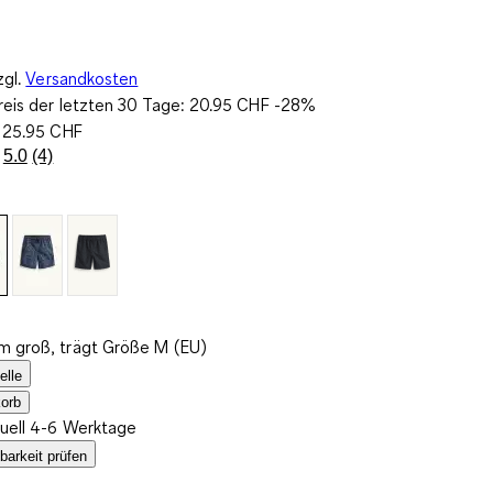
zgl.
Versandkosten
reis der letzten 30 Tage:
20.95 CHF
-28%
:
25.95 CHF
5.0
(4)
4
Bewertungen
lesen..
Link
zur
gleichen
Seite.
m groß, trägt Größe M (EU)
elle
orb
tuell 4-6 Werktage
barkeit prüfen