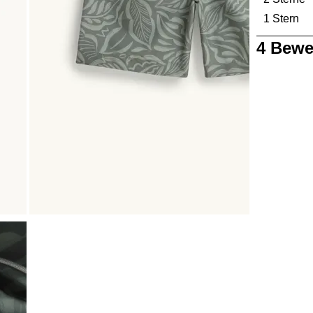
1 Stern
St
1
4 Bewe
bis
0
von
4
Bewertungen