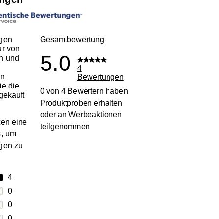
gen
Gesamtbewertung
ur von
5.0
n und
4
en
Bewertungen
ie die
0 von 4 Bewertern haben
gekauft
Produktproben erhalten
oder an Werbeaktionen
en eine
teilgenommen
s, um
gen zu
terne
4
4 Bewertungen mit 5 Sternen.
terne
0
0 Bewertungen mit 4 Sternen.
terne
0
0 Bewertungen mit 3 Sternen.
terne
0