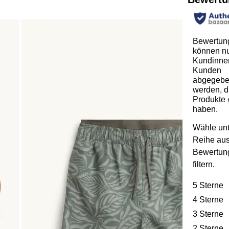
Bewertun
können n
Kundinne
Kunden
abgegeb
werden, d
Produkte 
haben.
Wähle unt
Reihe au
Bewertun
filtern.
5 Sterne
S
4 Sterne
S
3 Sterne
S
2 Sterne
S