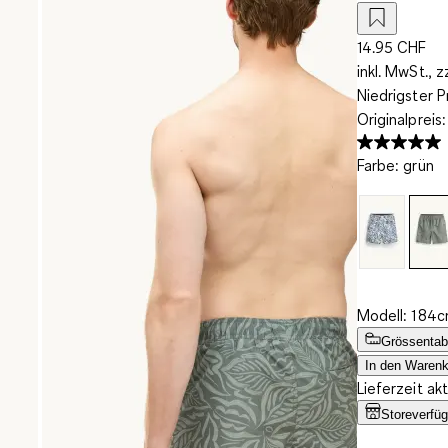
14.95 CHF
inkl. MwSt., z
Niedrigster P
Originalpreis
Farbe
:
grün
Modell: 184c
Grössentab
In den Warenk
Lieferzeit ak
Storeverfüg