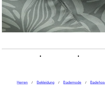
Herren
Bekleidung
Bademode
Badehos