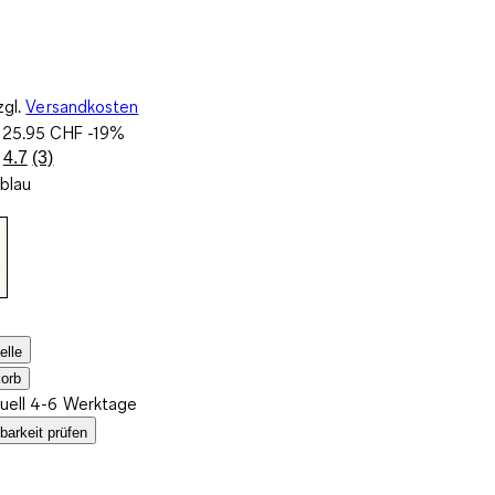
zgl.
Versandkosten
:
25.95 CHF
-19%
4.7
(3)
3
blau
Bewertungen
lesen..
Link
zur
gleichen
Seite.
elle
orb
tuell 4-6 Werktage
barkeit prüfen