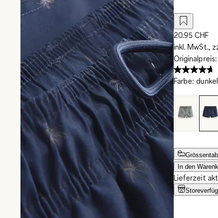
20.95 CHF
inkl. MwSt., z
Originalpreis
Farbe
:
dunkel
Grössentab
In den Warenk
Lieferzeit ak
Storeverfüg