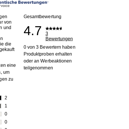
gen
Gesamtbewertung
ur von
4.7
n und
3
en
Bewertungen
ie die
0 von 3 Bewertern haben
gekauft
Produktproben erhalten
oder an Werbeaktionen
en eine
teilgenommen
s, um
gen zu
terne
2
2 Bewertungen mit 5 Sternen.
terne
1
1 Bewertung mit 4 Sternen.
terne
0
0 Bewertungen mit 3 Sternen.
terne
0
0 Bewertungen mit 2 Sternen.