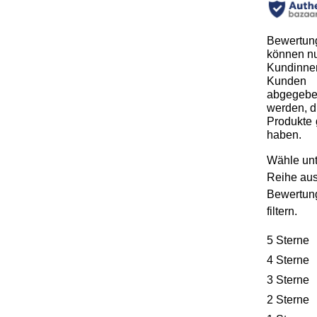
Bewertun
können n
Kundinne
Kunden
abgegeb
werden, d
Produkte 
haben.
Wähle unt
Reihe au
Bewertun
filtern.
5 Sterne
S
4 Sterne
S
3 Sterne
S
2 Sterne
S