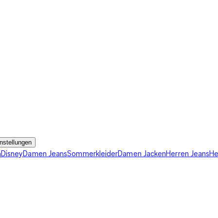
nstellungen
n
Disney
Damen Jeans
Sommerkleider
Damen Jacken
Herren Jeans
He