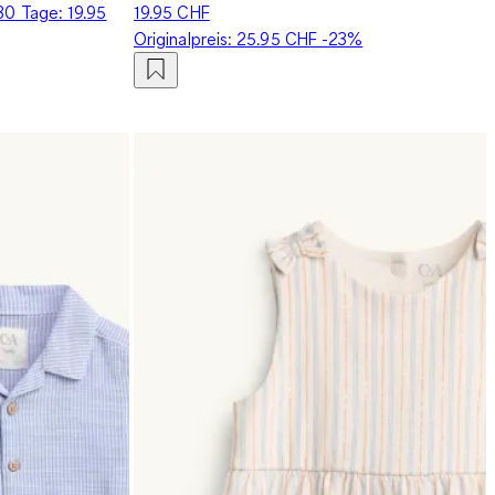
 30 Tage:
19.95
19.95 CHF
Originalpreis:
25.95 CHF
-23%