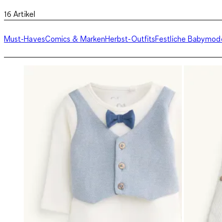
16
Artikel
Must-Haves
Comics & Marken
Herbst-Outfits
Festliche Babymod