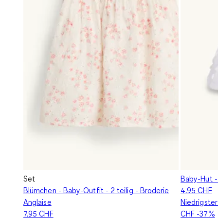
Set
Baby-Hut -
Blümchen - Baby-Outfit - 2 teilig - Broderie
4.95 CHF
Anglaise
Niedrigster
7.95 CHF
CHF
-37%