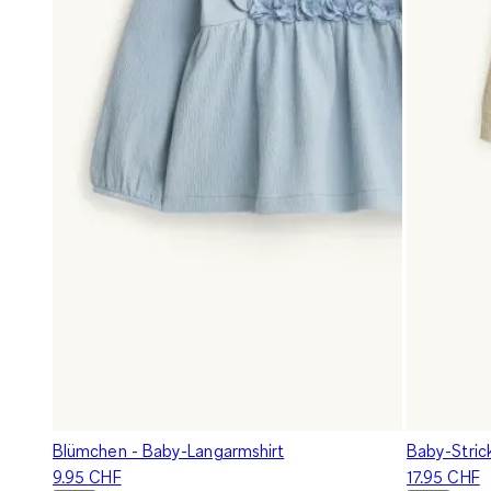
Blümchen - Baby-Langarmshirt
Baby-Stric
9.95 CHF
17.95 CHF