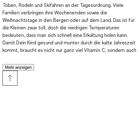
Toben, Rodeln und Skifahren an der Tagesordnung. Viele
Familien verbringen ihre Wochenenden sowie die
Weihnachtstage in den Bergen oder auf dem Land
. Das ist für
die Kleinen zwar toll, doch die niedrigen Temperaturen
bedeuten, dass man sich schnell eine Erkältung holen kann.
Damit Dein Kind gesund und munter durch die kalte Jahreszeit
kommt, braucht es nicht nur ganz viel Vitamin C, sondern auch
die passenden Klamotten. Und was eignet sich besser für den
Winter als ein Schneeanzug für das Baby? Die coolen Stücke
Mehr anzeigen
gibt es jetzt in allen nur erdenklichen Farben und Ausführungen
– dabei stehen sie Modellen für Erwachsene in keiner Hinsicht
nach.
Je nach Geschmack wählst Du einen Einteiler oder einen
Schneeanzug für das Baby, der aus einer Jacke und einer
bequemen Latz- oder Trägerhose besteht. Die meisten
Modelle sind etwas weiter geschnitten, sodass eine
gewöhnliche Hose oder dicke Leggings problemlos darunter