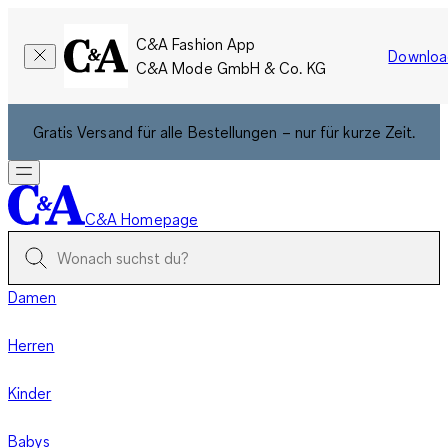
C&A Fashion App
Downloa
C&A Mode GmbH & Co. KG
Gratis Versand für alle Bestellungen – nur für kurze Zeit.
C&A Homepage
Damen
Herren
Kinder
Babys