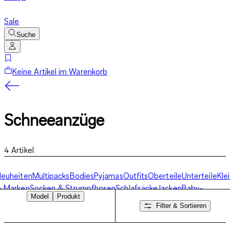
Sale
Suche
Keine Artikel im Warenkorb
Schneeanzüge
4
Artikel
euheiten
Multipacks
Bodies
Pyjamas
Outfits
Oberteile
Unterteile
Kle
& Marken
Socken & Strumpfhosen
Schlafsäcke
Jacken
Baby-
Model
Produkt
verall
Festliche Babymode
Schneeanzüge
Filter & Sortieren