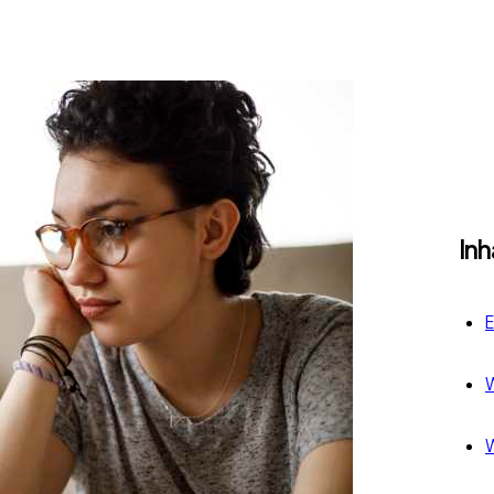
Inh
E
W
W