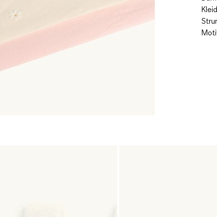
Klei
Stru
Moti