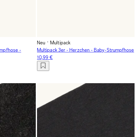
Neu
Multipack
umpfhose -
Multipack 3er - Herzchen - Baby-Strumpfhose
10,99 €