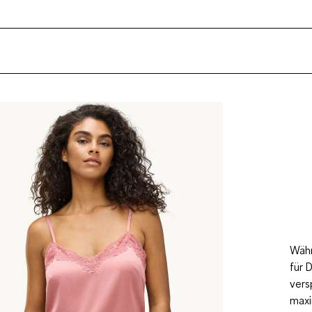
Währ
für 
vers
maxi