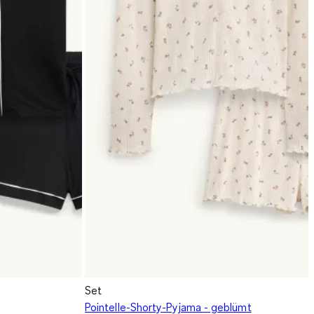
Set
Pointelle-Shorty-Pyjama - geblümt