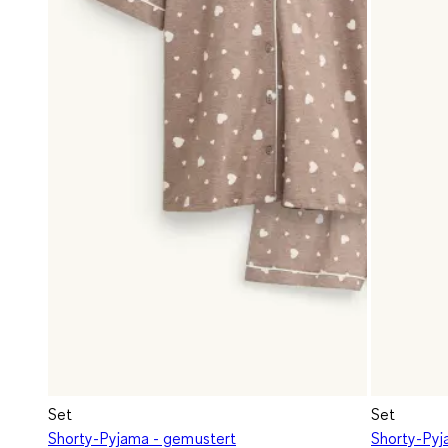
Set
Set
Shorty-Pyjama - gemustert
Shorty-Py