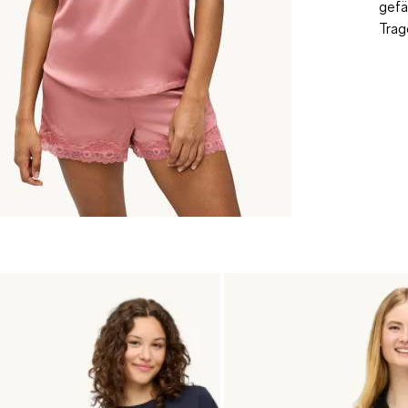
gefä
Trag