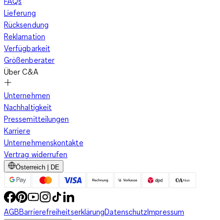
FAQs
Knopfleiste am Kragen an. Diese Variante wirkt besonders edel
Lieferung
und ist auch fürs Büro geeignet. Je nach Beschaffenheit und
Rücksendung
Passform lässt sich der Pullover mit Reißverschluss in viele
Reklamation
verschiedene Kleidungsstile einfügen.
Verfügbarkeit
Größenberater
Über C&A
Cool und lässig in der Freizeit
Am Wochenende oder
bei einem Ausflug in die Natur kommt ein Pullover mit
Unternehmen
Reißverschluss gerade richtig. Am besten eignet sich
Nachhaltigkeit
dafür ein Modell aus Sweatshirtstoff oder Fleece, das
Pressemitteilungen
nicht nur wunderbar flauschig ist, sondern Dich auch vor
Karriere
Wind und Wetter schützt. Ein weit geschnittener Troyer
Unternehmenskontakte
gewährt Dir besonders viel Bewegungsfreiheit und passt
Vertrag widerrufen
perfekt zu Jeans oder Leggings. Dazu trägst Du coole
Österreich | DE
Outdoor-Stiefel und - wenn es kälter wird - einen Parka.
Auffällige Logos und ein Colour-Blocking-Effekt, bei dem
kontrastierende Farben großflächig eingesetzt werden,
verleihen Deinem Troyer eine besondere Retro-
AGB
Barrierefreiheitserklärung
Datenschutz
Impressum
Note.Beim Wandern oder Campen ist ein Troyer eine