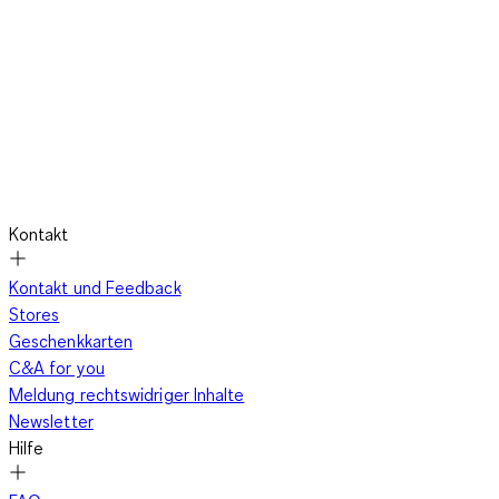
Dieser erlaubt es Dir, die Höhe des Kragens nach eigenem
Belieben zu regulieren. Du kannst Deinen Pullover mit
Reißverschluss als Rolli tragen oder den Reißverschluss lässig
offenlassen. Als Alternative bietet sich ein
Troyer mit einer
Knopfleiste am Kragen
an. Diese Variante wirkt besonders edel
und ist auch fürs Büro geeignet. Je nach Beschaffenheit und
Passform lässt sich der Pullover mit Reißverschluss in viele
verschiedene Kleidungsstile einfügen.
Kontakt
Ein Pullover für jede Gelegenheit
Kontakt und Feedback
Stores
Geschenkkarten
C&A for you
Was den Troyer so beliebt macht, ist der Reißverschluss:
Meldung rechtswidriger Inhalte
Dieser erlaubt es Dir, die Höhe des Kragens nach eigenem
Newsletter
Belieben zu regulieren. Du kannst Deinen Pullover mit
Hilfe
Reißverschluss als Rolli tragen oder
den Reißverschluss lässig
offenlassen
. Als Alternative bietet sich ein Troyer mit einer