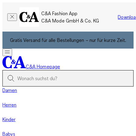
C&A Fashion App
Downloa
C&A Mode GmbH & Co. KG
Gratis Versand für alle Bestellungen – nur für kurze Zeit.
C&A Homepage
Damen
Herren
Kinder
Babys