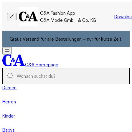
C&A Fashion App
Downloa
C&A Mode GmbH & Co. KG
Gratis Versand für alle Bestellungen – nur für kurze Zeit.
C&A Homepage
Damen
Herren
Kinder
Babys