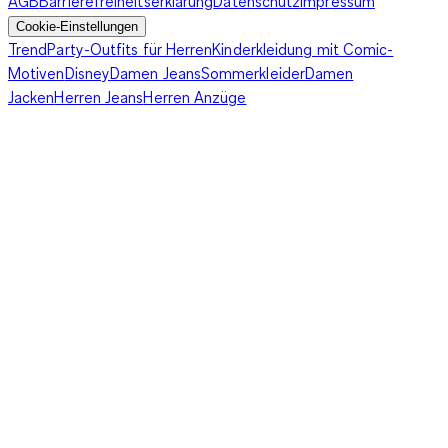
AGB
Barrierefreiheitserklärung
Datenschutz
Impressum
und angenehm auf der Haut liegen.
Baumwolle
und
Jersey
sind
Cookie-Einstellungen
hingegen ideal für den Alltag, da sie pflegeleicht und bequem
Trend
Party-Outfits für Herren
Kinderkleidung mit Comic-
sind. Experimentiere mit
verschiedenen Texturen
und finde das
Motiven
Disney
Damen Jeans
Sommerkleider
Damen
Material, das am besten zu deinem persönlichen Stil und
Jacken
Herren Jeans
Herren Anzüge
Anlass passt.
Finde dein perfektes One-Shoulder Top
Mit einer großen Auswahl an
One-Shoulder Tops
findest du bei
uns garantiert das perfekte Modell für deinen Stil. Ob du nach
einem
schlichten Basic
für den Alltag suchst oder ein
aufregendes Design
für besondere Momente – in unserem
Sortiment wirst du fündig. Entdecke die Vielseitigkeit der
One-
Shoulder Tops
und lass dich von den neuesten Trends
inspirieren. Stöbere jetzt in unserem C&A Online-Shop und