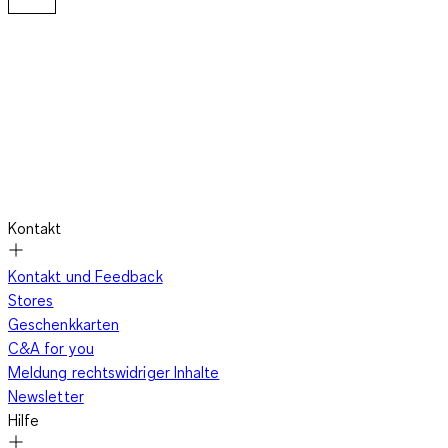
Styling-Tipps für One-Shoulder Tops
Das Styling von
One-Shoulder Tops von C&A
ist einfacher als
du denkst. Für einen lässigen Tageslook kombiniere ein
schlichtes One-Shoulder Top mit
High-Waist Jeans
und
Sneakern
. Setze auf Accessoires wie
große Ohrringe
oder eine
Statement-Kette
, um den Fokus auf deine Schultern zu
lenken. Für einen glamourösen Abendlook wähle ein
elegantes
Kontakt
One-Shoulder Top
aus Seide oder Satin und kombiniere es mit
einem
eng anliegenden Rock
oder einer
schmal geschnittenen
Kontakt und Feedback
Hose
. Ein Paar
hohe Absätze
und
dezenter Schmuck
Stores
vervollständigen das Outfit und sorgen für den Wow-Effekt.
Geschenkkarten
C&A for you
Meldung rechtswidriger Inhalte
One-Shoulder Tops für jeden Anlass
Newsletter
Hilfe