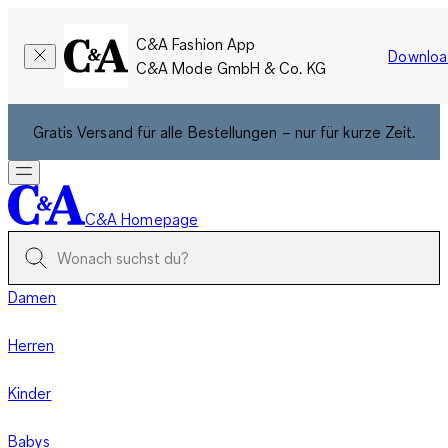
C&A Fashion App
Downloa
C&A Mode GmbH & Co. KG
Gratis Versand für alle Bestellungen – nur für kurze Zeit.
C&A Homepage
Damen
Herren
Kinder
Babys