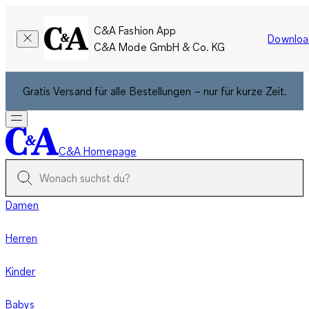
C&A Fashion App
Downloa
C&A Mode GmbH & Co. KG
Gratis Versand für alle Bestellungen – nur für kurze Zeit.
C&A Homepage
Damen
Herren
Kinder
Babys