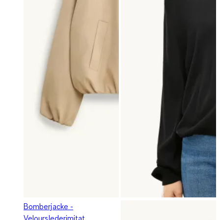
Bomberjacke -
Velourslederimitat