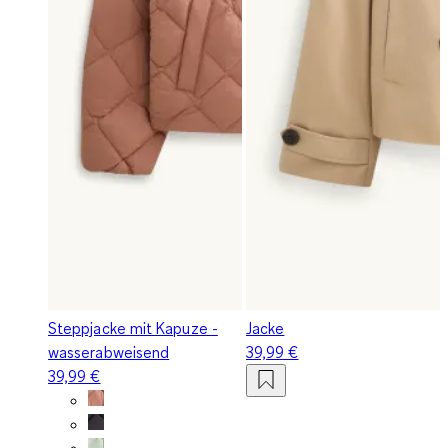
Steppjacke mit Kapuze -
Jacke
wasserabweisend
39,99 €
39,99 €