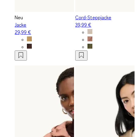
Neu
Cord-Steppjacke
Jacke
39,99 €
29,99 €