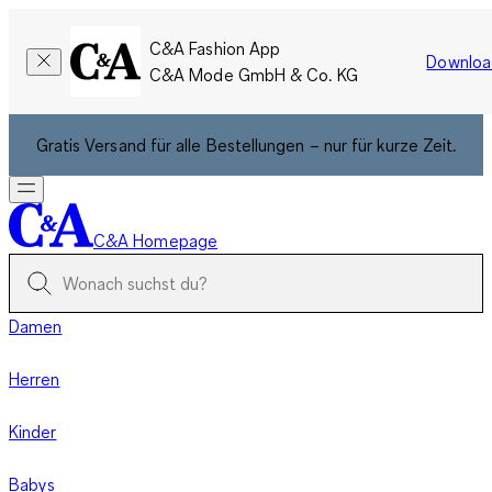
C&A Fashion App
Downloa
C&A Mode GmbH & Co. KG
Gratis Versand für alle Bestellungen – nur für kurze Zeit.
C&A Homepage
Damen
Herren
Kinder
Babys