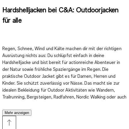
Hardshelljacken bei C&A: Outdoorjacken
für alle
Regen, Schnee, Wind und Kälte machen dir mit der richtigen
Ausrüstung nichts aus: Du schlüpfst einfach in deine
Hardshelljacke und bist bereit für actionreiche Abenteuer in
der Natur sowie fröhliche Spaziergänge im Regen. Die
praktische Outdoor Jacket gibt es für Damen, Herren und
Kinder.
Sie schützt zuverlässig vor Nässe.
Das macht sie zur
idealen Bekleidung für Outdoor Aktivitäten wie Wandern,
Trailrunning, Bergsteigen, Radfahren, Nordic Walking oder auch
das Ski oder Mountain Bike fahren. Darüber hinaus gefallen die
Jacken aus Shell durch stilvolle Designs. Für Damen stehen zum
Mehr anzeigen
Beispiel taillierte Modelle zur Verfügung, die eine feminine
Silhouette zaubern. Herren bevorzugen oftmals gerade