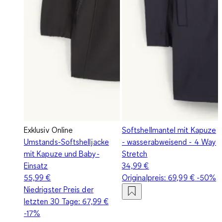
Exklusiv Online
Softshellmantel mit Kapuze
Umstands-Softshelljacke
- wasserabweisend - 4 Way
mit Kapuze und Baby-
Stretch
Einsatz
34,99 €
55,99 €
Originalpreis:
69,99 €
-50%
Niedrigster Preis der
letzten 30 Tage:
67,99 €
-17%