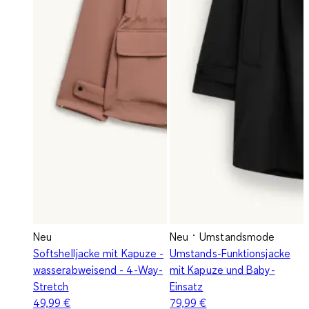
Neu
Neu
Umstandsmode
Softshelljacke mit Kapuze -
Umstands-Funktionsjacke
wasserabweisend - 4-Way-
mit Kapuze und Baby-
Stretch
Einsatz
49,99 €
79,99 €