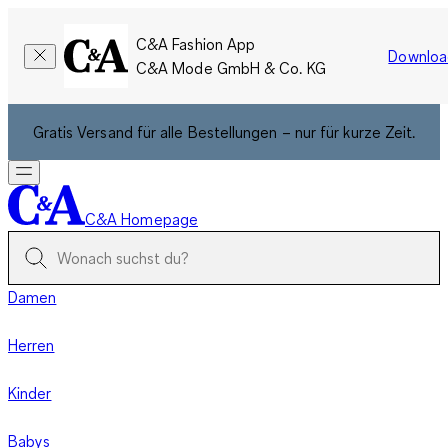
C&A Fashion App
Downloa
C&A Mode GmbH & Co. KG
Gratis Versand für alle Bestellungen – nur für kurze Zeit.
C&A Homepage
Damen
Herren
Kinder
Babys