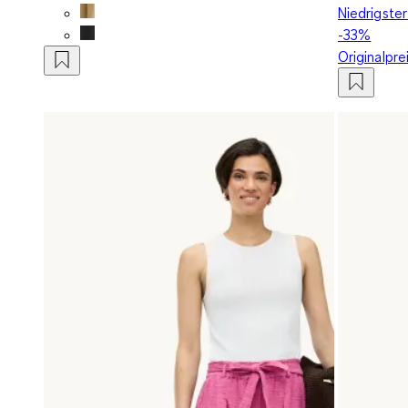
Niedrigster
-33%
Originalpre