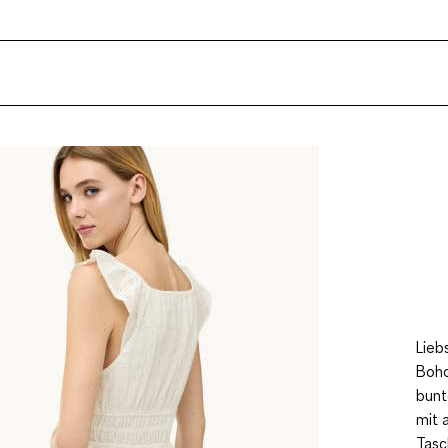
Lieb
Boho
bunt
mit 
Tasc