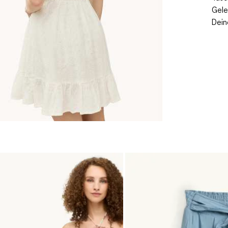
Gele
Dein