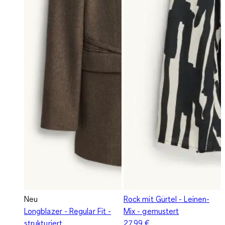
Neu
Rock mit Gürtel - Leinen-
Longblazer - Regular Fit -
Mix - gemustert
strukturiert
27,99 €