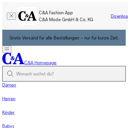
C&A Fashion App
Downloa
C&A Mode GmbH & Co. KG
Gratis Versand für alle Bestellungen – nur für kurze Zeit.
C&A Homepage
Damen
Herren
Kinder
Babys