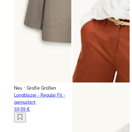
Neu
Große Größen
Longblazer - Regular Fit -
gemustert
59,99 €