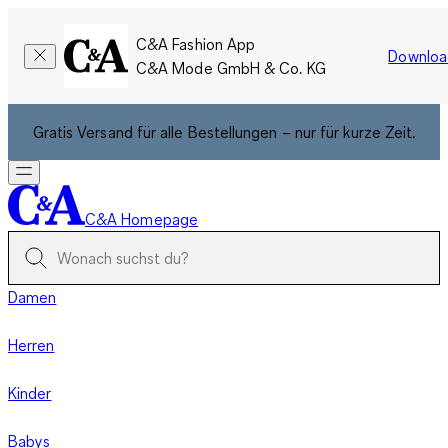
C&A Fashion App
Downloa
C&A Mode GmbH & Co. KG
Gratis Versand für alle Bestellungen – nur für kurze Zeit.
C&A Homepage
Damen
Herren
Kinder
Babys