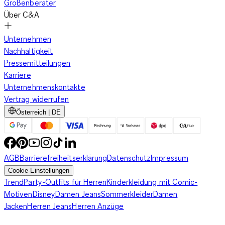
Größenberater
Über C&A
Unternehmen
Nachhaltigkeit
Pressemitteilungen
Karriere
Unternehmenskontakte
Vertrag widerrufen
Österreich | DE
AGB
Barrierefreiheitserklärung
Datenschutz
Impressum
Cookie-Einstellungen
Trend
Party-Outfits für Herren
Kinderkleidung mit Comic-
Motiven
Disney
Damen Jeans
Sommerkleider
Damen
Jacken
Herren Jeans
Herren Anzüge