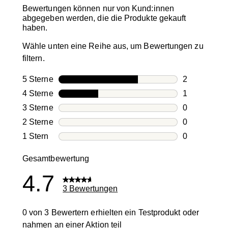
Bewertungen können nur von Kund:innen
abgegeben werden, die die Produkte gekauft
haben.
Wähle unten eine Reihe aus, um Bewertungen zu
filtern.
5 Sterne
Sterne
2
2 Bewertung
4 Sterne
Sterne
1
1 Bewertung
3 Sterne
Sterne
0
0 Bewertung
2 Sterne
Sterne
0
0 Bewertung
1 Stern
Sterne
0
0 Bewertung
Gesamtbewertung
4.7
3 Bewertungen
0 von 3 Bewertern erhielten ein Testprodukt oder
nahmen an einer Aktion teil