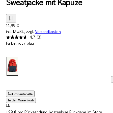
Sweatjacke mit Kapuze
14,99 €
inkl. MwSt., zzgl.
Versandkosten
4.7
(3)
3
Farbe
:
rot / blau
Bewertungen
lesen.
Link
auf
derselben
Seite.
Größentabelle
In den Warenkorb
1,99 € pro Rücksendung, kostenlose Rückgabe im Store.