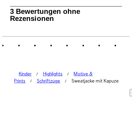
1
3 Bewertungen ohne
bis
Rezensionen
0
von
3
Bewertungen.
Kinder
Highlights
Motive &
Prints
Schriftzüge
Sweatjacke mit Kapuze