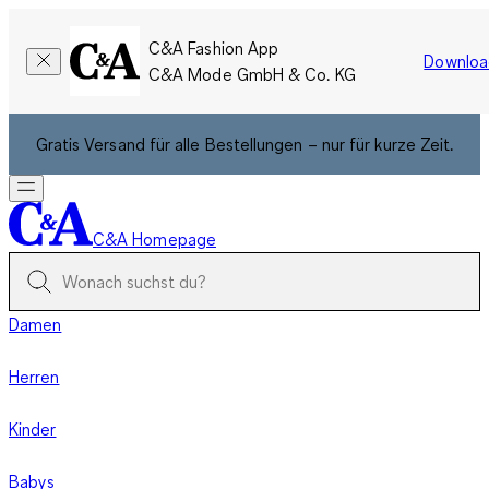
C&A Fashion App
Downloa
C&A Mode GmbH & Co. KG
Gratis Versand für alle Bestellungen – nur für kurze Zeit.
C&A Homepage
Damen
Herren
Kinder
Babys