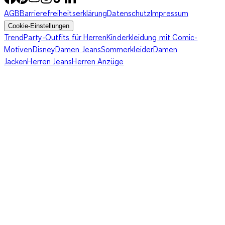
AGB
Barrierefreiheitserklärung
Datenschutz
Impressum
Cookie-Einstellungen
Trend
Party-Outfits für Herren
Kinderkleidung mit Comic-
Motiven
Disney
Damen Jeans
Sommerkleider
Damen
Jacken
Herren Jeans
Herren Anzüge