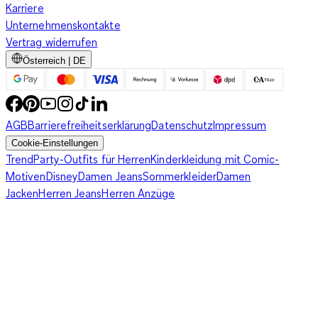
Karriere
Unternehmenskontakte
Vertrag widerrufen
Österreich | DE
AGB
Barrierefreiheitserklärung
Datenschutz
Impressum
Cookie-Einstellungen
Trend
Party-Outfits für Herren
Kinderkleidung mit Comic-
Motiven
Disney
Damen Jeans
Sommerkleider
Damen
Jacken
Herren Jeans
Herren Anzüge