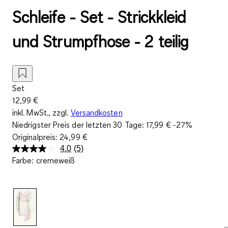
Schleife - Set - Strickkleid
und Strumpfhose - 2 teilig
Set
12,99 €
inkl. MwSt., zzgl.
Versandkosten
Niedrigster Preis der letzten 30 Tage:
17,99 €
-27%
Originalpreis:
24,99 €
4.0
(5)
5
Farbe
:
cremeweiß
Bewertungen
lesen.
Link
auf
derselben
Seite.