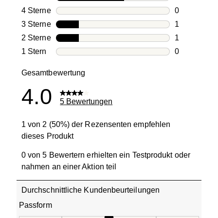
3 Bewertung
4 Sterne
Sterne
0
0 Bewertung
3 Sterne
Sterne
1
1 Bewertung
2 Sterne
Sterne
1
1 Bewertung
1 Stern
Sterne
0
0 Bewertung
Gesamtbewertung
4.0
5 Bewertungen
1 von 2 (50%) der Rezensenten empfehlen
dieses Produkt
0 von 5 Bewertern erhielten ein Testprodukt oder
nahmen an einer Aktion teil
Durchschnittliche Kundenbeurteilungen
Passform