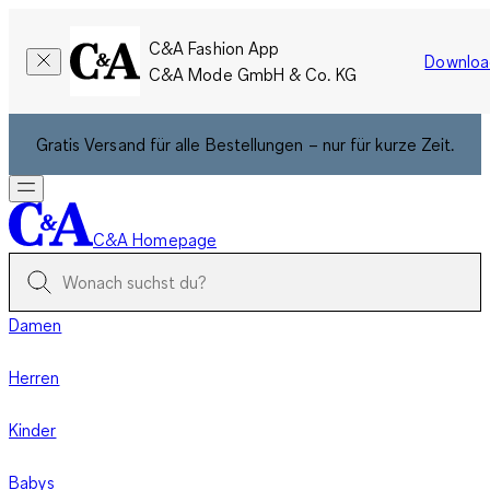
C&A Fashion App
Downloa
C&A Mode GmbH & Co. KG
Gratis Versand für alle Bestellungen – nur für kurze Zeit.
C&A Homepage
Damen
Herren
Kinder
Babys