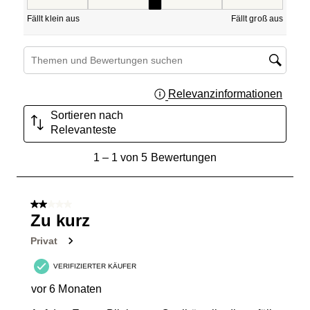
Passform, 2.5 von 5, wobei 1 gleich Fällt klein aus ist und
Fällt klein aus
Fällt groß aus
Suchthemen und Bewertungen Suchregion
Relevanzinformationen
Zeigt 
Sortieren nach
Relevanteste
1
1
–
1 von 5
Bewertungen
bis
1
von
2 von 5 Sternen.
5
Zu kurz
Bewertungen.
Privat
VERIFIZIERTER KÄUFER
vor 6 Monaten