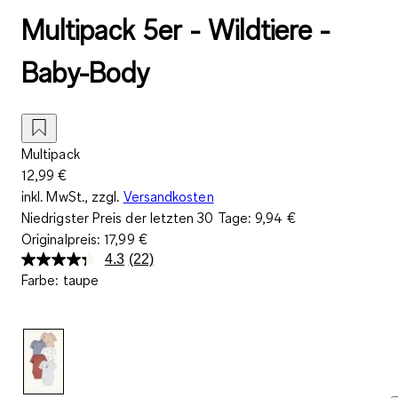
Multipack 5er - Wildtiere -
Baby-Body
Multipack
12,99 €
inkl. MwSt., zzgl.
Versandkosten
Niedrigster Preis der letzten 30 Tage:
9,94 €
Originalpreis:
17,99 €
4.3
(22)
22
Farbe
:
taupe
Bewertungen
lesen.
Link
auf
derselben
Seite.