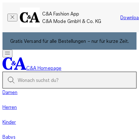
C&A Fashion App
Downloa
C&A Mode GmbH & Co. KG
Gratis Versand für alle Bestellungen – nur für kurze Zeit.
C&A Homepage
Damen
Herren
Kinder
Babys