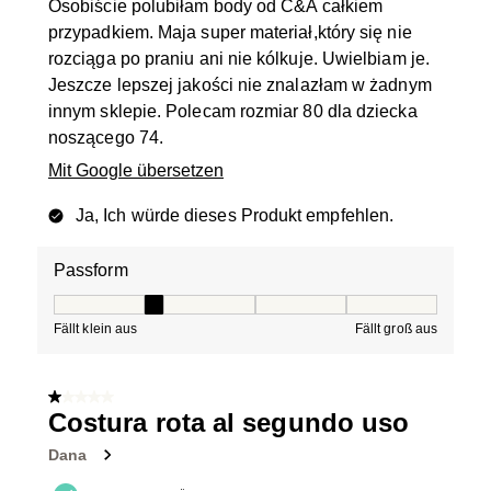
Osobiście polubiłam body od C&A całkiem
przypadkiem. Maja super materiał,który się nie
rozciąga po praniu ani nie kólkuje. Uwielbiam je.
Jeszcze lepszej jakości nie znalazłam w żadnym
innym sklepie. Polecam rozmiar 80 dla dziecka
noszącego 74.
Mit Google übersetzen
Ja, Ich würde dieses Produkt empfehlen.
Passform
Passform, 2 von 5, wobei 1 gleich Fällt klein aus ist und
Fällt klein aus
Fällt groß aus
1 von 5 Sternen.
Costura rota al segundo uso
Dana