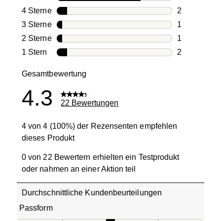
16 Bewertun
4 Sterne
Sterne
2
2 Bewertung
3 Sterne
Sterne
1
1 Bewertung
2 Sterne
Sterne
1
1 Bewertung
1 Stern
Sterne
2
2 Bewertung
Gesamtbewertung
4.3
22 Bewertungen
4 von 4 (100%) der Rezensenten empfehlen
dieses Produkt
0 von 22 Bewertern erhielten ein Testprodukt
oder nahmen an einer Aktion teil
Durchschnittliche Kundenbeurteilungen
Passform