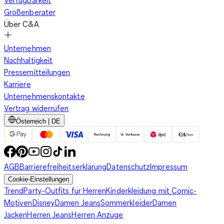
Verfügbarkeit
Größenberater
Über C&A
Unternehmen
Nachhaltigkeit
Pressemitteilungen
Karriere
Unternehmenskontakte
Vertrag widerrufen
Österreich | DE
AGB
Barrierefreiheitserklärung
Datenschutz
Impressum
Cookie-Einstellungen
Trend
Party-Outfits für Herren
Kinderkleidung mit Comic-
Motiven
Disney
Damen Jeans
Sommerkleider
Damen
Jacken
Herren Jeans
Herren Anzüge