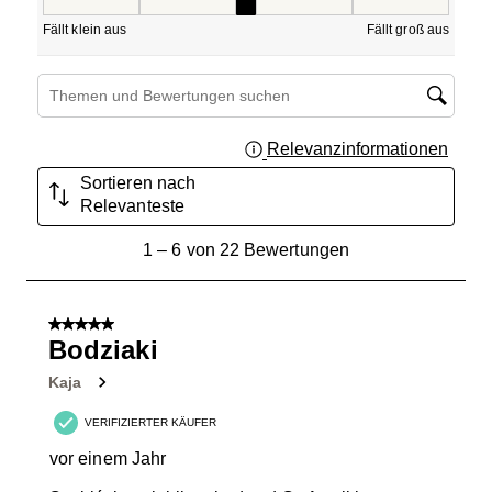
Passform, 2.5 von 5, wobei 1 gleich Fällt klein aus ist und
Fällt klein aus
Fällt groß aus
Suchthemen und Bewertungen Suchregion
Relevanzinformationen
Zeigt 
Sortieren nach
Relevanteste
1
1
–
6 von 22
Bewertungen
bis
6
von
5 von 5 Sternen.
22
Bodziaki
Bewertungen.
Kaja
VERIFIZIERTER KÄUFER
vor einem Jahr