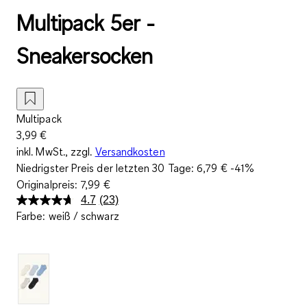
Multipack 5er -
Sneakersocken
Multipack
3,99 €
inkl. MwSt., zzgl.
Versandkosten
Niedrigster Preis der letzten 30 Tage:
6,79 €
-41%
Originalpreis:
7,99 €
4.7
(23)
23
Farbe
:
weiß / schwarz
Bewertungen
lesen.
Link
auf
derselben
Seite.