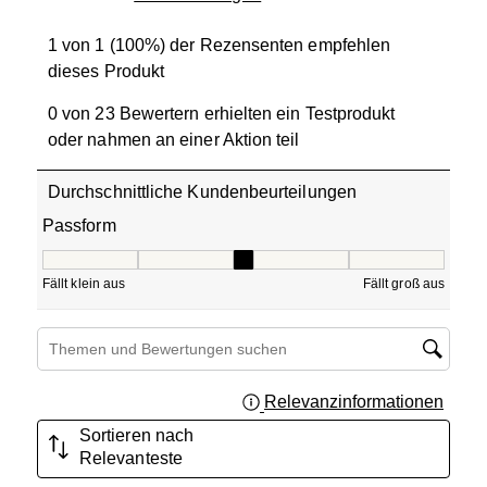
1 von 1 (100%) der Rezensenten empfehlen
dieses Produkt
0 von 23 Bewertern erhielten ein Testprodukt
oder nahmen an einer Aktion teil
Durchschnittliche Kundenbeurteilungen
Passform
Passform, 3 von 5, wobei 1 gleich Fällt klein aus ist und 5
Fällt klein aus
Fällt groß aus
Suchthemen und Bewertungen Suchregion
Relevanzinformationen
Zeigt 
Sortieren nach
Relevanteste