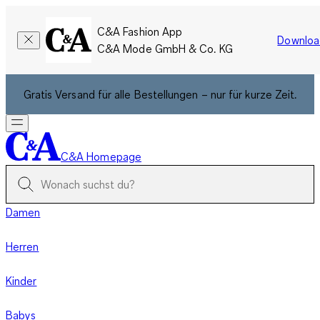
C&A Fashion App
Downloa
C&A Mode GmbH & Co. KG
Gratis Versand für alle Bestellungen – nur für kurze Zeit.
C&A Homepage
Damen
Herren
Kinder
Babys