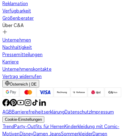
Reklamation
Verfügbarkeit
Größenberater
Über C&A
Unternehmen
Nachhaltigkeit
Pressemitteilungen
Karriere
Unternehmenskontakte
Vertrag widerrufen
Österreich | DE
AGB
Barrierefreiheitserklärung
Datenschutz
Impressum
Cookie-Einstellungen
Trend
Party-Outfits für Herren
Kinderkleidung mit Comic-
Motiven
Disney
Damen Jeans
Sommerkleider
Damen