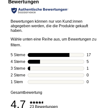
Bewertungen
Bewertungen können nur von Kund:innen
abgegeben werden, die die Produkte gekauft
haben.
Wähle unten eine Reihe aus, um Bewertungen zu
filtern.
5 Sterne
Sterne
17
17 Bewertun
4 Sterne
Sterne
5
5 Bewertung
3 Sterne
Sterne
1
1 Bewertung
2 Sterne
Sterne
0
0 Bewertung
1 Stern
Sterne
0
0 Bewertung
Gesamtbewertung
4.7
23 Bewertungen