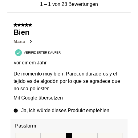
1
1
–
1 von 23
Bewertungen
bis
1
von
5 von 5 Sternen.
23
Bien
Bewertungen.
Maria
VERIFIZIERTER KÄUFER
vor einem Jahr
De momento muy bien. Parecen duraderos y el
tejido es de algodón por lo que se agradece que
no sea poliester
Mit Google übersetzen
Ja, Ich würde dieses Produkt empfehlen.
Passform
Passform, 3 von 5, wobei 1 gleich Fällt klein aus ist und