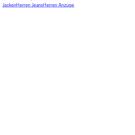
Jacken
Herren Jeans
Herren Anzüge