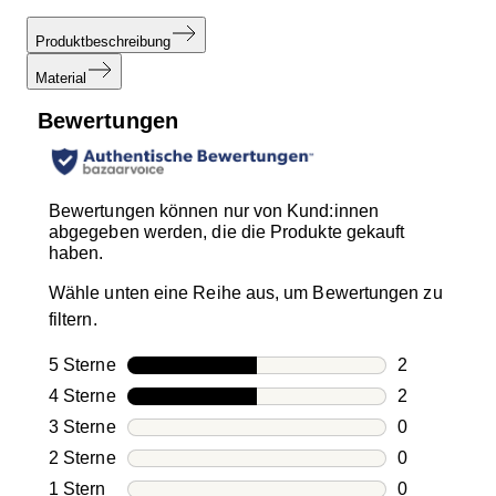
Produktbeschreibung
Material
Bewertungen
Bewertungen können nur von Kund:innen
abgegeben werden, die die Produkte gekauft
haben.
Wähle unten eine Reihe aus, um Bewertungen zu
filtern.
5 Sterne
Sterne
2
2 Bewertung
4 Sterne
Sterne
2
2 Bewertung
3 Sterne
Sterne
0
0 Bewertung
2 Sterne
Sterne
0
0 Bewertung
1 Stern
Sterne
0