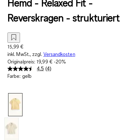
Hemd - Relaxed Fit -
Reverskragen - strukturiert
15,99 €
inkl. MwSt., zzgl.
Versandkosten
Originalpreis:
19,99 €
-20%
4.5
(4)
4
Farbe
:
gelb
Bewertungen
lesen.
Link
auf
derselben
Seite.