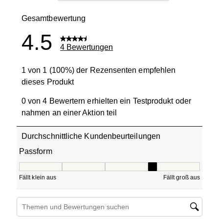
0 Bewertung
Gesamtbewertung
4.5
4 Bewertungen
1 von 1 (100%) der Rezensenten empfehlen
dieses Produkt
0 von 4 Bewertern erhielten ein Testprodukt oder
nahmen an einer Aktion teil
Durchschnittliche Kundenbeurteilungen
Passform
Passform, 4 von 5, wobei 1 gleich Fällt klein aus ist und 5
Fällt klein aus
Fällt groß aus
Suchthemen und Bewertungen Suchregion