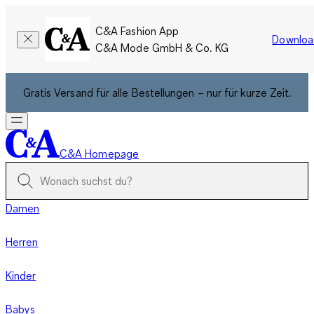
C&A Fashion App
Downloa
C&A Mode GmbH & Co. KG
Gratis Versand für alle Bestellungen – nur für kurze Zeit.
C&A Homepage
Damen
Herren
Kinder
Babys