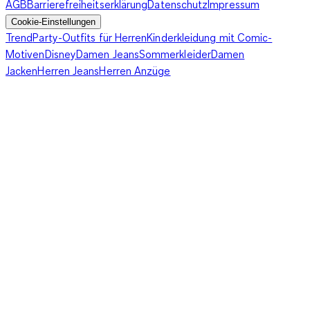
AGB
Barrierefreiheitserklärung
Datenschutz
Impressum
Cookie-Einstellungen
Trend
Party-Outfits für Herren
Kinderkleidung mit Comic-
Motiven
Disney
Damen Jeans
Sommerkleider
Damen
Jacken
Herren Jeans
Herren Anzüge