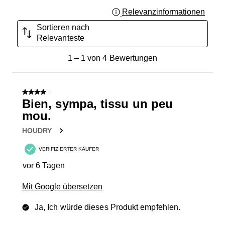
Relevanzinformationen
Zeigt 
Sortieren nach
Relevanteste
1
1
–
1 von 4
Bewertungen
bis
1
von
4 von 5 Sternen.
4
Bien, sympa, tissu un peu
Bewertungen.
mou.
HOUDRY
VERIFIZIERTER KÄUFER
vor 6 Tagen
Mit Google übersetzen
Ja, Ich würde dieses Produkt empfehlen.