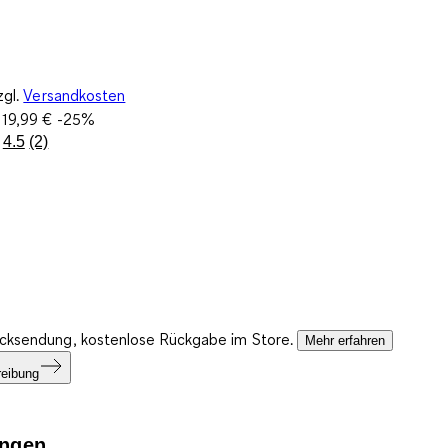
zgl.
Versandkosten
:
19,99 €
-25%
4.5
(2)
2
Bewertungen
lesen.
Link
auf
derselben
Seite.
ücksendung, kostenlose Rückgabe im Store.
Mehr erfahren
reibung
ngen