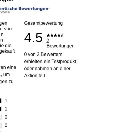
gen
Gesamtbewertung
ur von
4.5
en
en
2
ie die
Bewertungen
gekauft
0 von 2 Bewertern
erhielten ein Testprodukt
en eine
oder nahmen an einer
s, um
Aktion teil
gen zu
terne
1
1 Bewertung mit 5 Sternen.
terne
1
1 Bewertung mit 4 Sternen.
terne
0
0 Bewertungen mit 3 Sternen.
terne
0