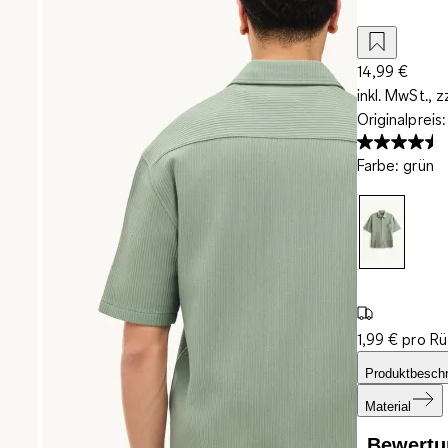
14,99 €
inkl. MwSt., z
Originalpreis
Farbe
:
grün
1,99 € pro R
Produktbesch
Material
Bewertu