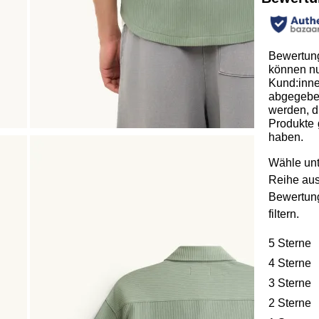
Bewertun
können n
Kund:inn
abgegeb
werden, d
Produkte 
haben.
Wähle unt
Reihe au
Bewertun
filtern.
5 Sterne
S
4 Sterne
S
3 Sterne
S
2 Sterne
S