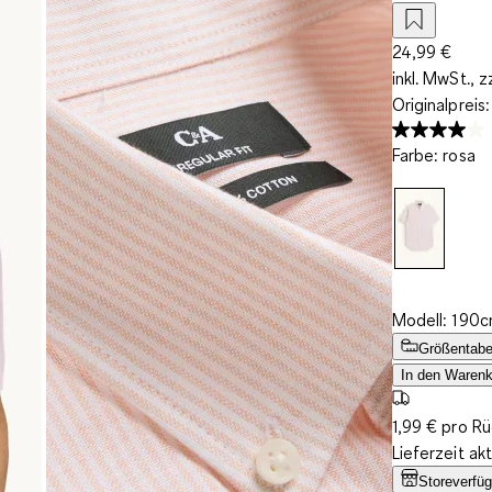
24,99 €
inkl. MwSt., z
Originalpreis
Farbe
:
rosa
Modell: 190c
Größentabe
In den Warenk
1,99 € pro R
Lieferzeit ak
Storeverfüg