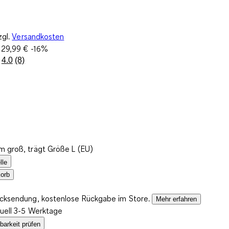
zgl.
Versandkosten
:
29,99 €
-16%
4.0
(8)
8
Bewertungen
lesen.
Link
auf
derselben
Seite.
m groß, trägt Größe L (EU)
lle
orb
ücksendung, kostenlose Rückgabe im Store.
Mehr erfahren
tuell 3-5 Werktage
barkeit prüfen