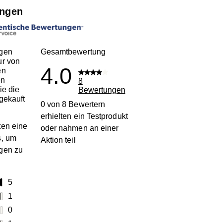
ngen
gen
Gesamtbewertung
ur von
4.0
en
en
8
ie die
Bewertungen
gekauft
0 von 8 Bewertern
erhielten ein Testprodukt
en eine
oder nahmen an einer
s, um
Aktion teil
gen zu
terne
5
5 Bewertungen mit 5 Sternen.
terne
1
1 Bewertung mit 4 Sternen.
terne
0
0 Bewertungen mit 3 Sternen.