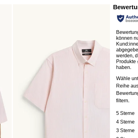
Bewertu
Bewertun
können n
Kund:inn
abgegeb
werden, d
Produkte 
haben.
Wähle unt
Reihe au
Bewertun
filtern.
5 Sterne
S
4 Sterne
S
3 Sterne
S