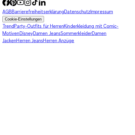
AGB
Barrierefreiheitserklärung
Datenschutz
Impressum
Cookie-Einstellungen
Trend
Party-Outfits für Herren
Kinderkleidung mit Comic-
Motiven
Disney
Damen Jeans
Sommerkleider
Damen
Jacken
Herren Jeans
Herren Anzüge