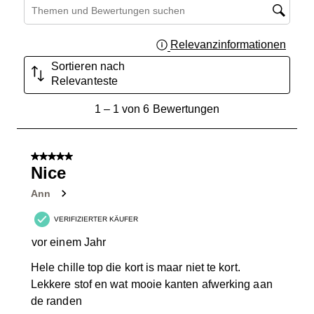
Suchthemen und Bewertungen Suchregion
Relevanzinformationen
Zeigt 
Sortieren nach
Relevanteste
1
1
–
1 von 6
Bewertungen
bis
1
von
5 von 5 Sternen.
6
Nice
Bewertungen.
Ann
VERIFIZIERTER KÄUFER
vor einem Jahr
Hele chille top die kort is maar niet te kort.
Lekkere stof en wat mooie kanten afwerking aan
de randen