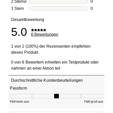
0 Bewertung
2 Sterne
Sterne
0
0 Bewertung
1 Stern
Sterne
0
0 Bewertung
Gesamtbewertung
5.0
6 Bewertungen
1 von 1 (100%) der Rezensenten empfehlen
dieses Produkt
0 von 6 Bewertern erhielten ein Testprodukt oder
nahmen an einer Aktion teil
Durchschnittliche Kundenbeurteilungen
Passform
Passform, 3 von 5, wobei 1 gleich Fällt klein aus ist und 5
Fällt klein aus
Fällt groß aus