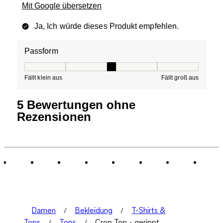
Mit Google übersetzen
Ja, Ich würde dieses Produkt empfehlen.
Passform
Passform, 3 von 5, wobei 1 gleich Fällt klein aus ist und
Fällt klein aus
Fällt groß aus
5 Bewertungen ohne
Rezensionen
Damen
Bekleidung
T-Shirts &
Tops
Tops
Crop Top - gerippt