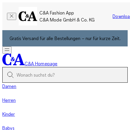
C&A Fashion App
Downloa
C&A Mode GmbH & Co. KG
Gratis Versand für alle Bestellungen – nur für kurze Zeit.
C&A Homepage
Damen
Herren
Kinder
Babys