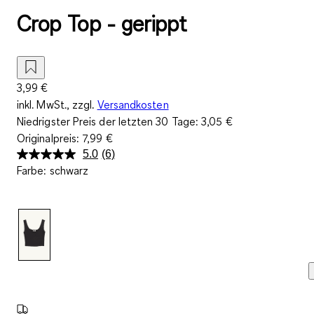
Crop Top - gerippt
3,99 €
inkl. MwSt., zzgl.
Versandkosten
Niedrigster Preis der letzten 30 Tage:
3,05 €
Originalpreis:
7,99 €
5.0
(6)
6
Farbe
:
schwarz
Bewertungen
lesen.
Link
auf
derselben
Seite.