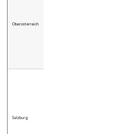
- Austria Comic Con
(Wels)
Oberösterreich
- RoyalCon (Enns)
- lastCON (Linz)
-
KingdomCon
-
POPcon
Salzburg
- Level up