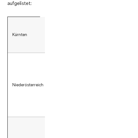
aufgelistet:
Kärnten
- HaruCon (Klagenfurt)
- YuniCon (Schwechat)
- MostiCon (Wieselburg)
Niederösterreich
- Made in Japan (Wiener
Neustadt)
- KokoroKon (Schwechat)
- Next Comic Festival
(Linz)