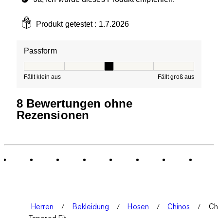
Produkt getestet :
1.7.2026
Passform
Passform, 3 von 5, wobei 1 gleich Fällt klein aus ist und
Fällt klein aus
Fällt groß aus
8 Bewertungen ohne
Rezensionen
Herren
Bekleidung
Hosen
Chinos
Ch