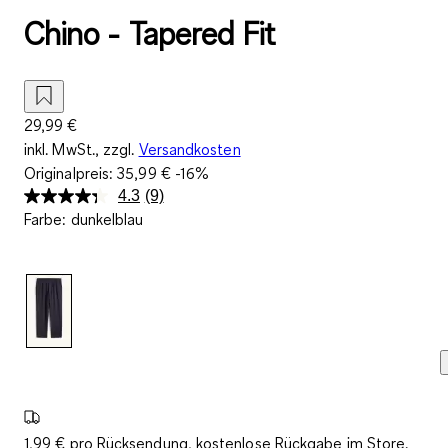
Chino - Tapered Fit
29,99 €
inkl. MwSt., zzgl.
Versandkosten
Originalpreis:
35,99 €
-16%
4.3
(9)
9
Farbe
:
dunkelblau
Bewertungen
lesen.
Link
auf
derselben
Seite.
1,99 € pro Rücksendung, kostenlose Rückgabe im Store.