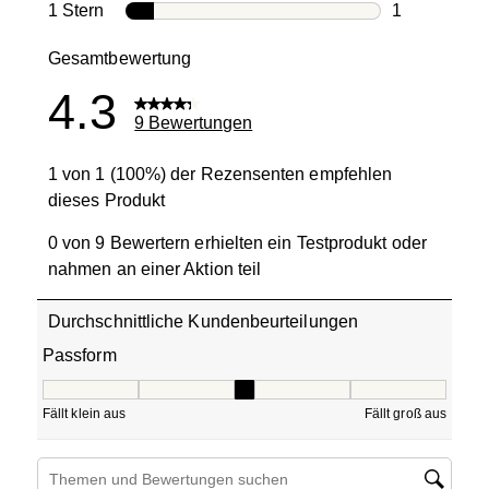
0 Bewertung
1 Stern
Sterne
1
1 Bewertung 
Gesamtbewertung
4.3
9 Bewertungen
1 von 1 (100%) der Rezensenten empfehlen
dieses Produkt
0 von 9 Bewertern erhielten ein Testprodukt oder
nahmen an einer Aktion teil
Durchschnittliche Kundenbeurteilungen
Passform
Passform, 3 von 5, wobei 1 gleich Fällt klein aus ist und 5
Fällt klein aus
Fällt groß aus
Suchthemen und Bewertungen Suchregion