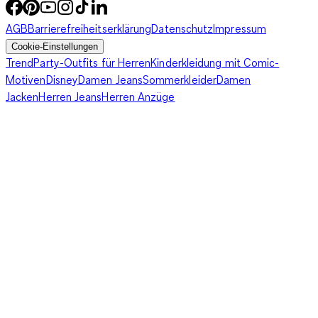
AGB
Barrierefreiheitserklärung
Datenschutz
Impressum
Cookie-Einstellungen
Trend
Party-Outfits für Herren
Kinderkleidung mit Comic-
Motiven
Disney
Damen Jeans
Sommerkleider
Damen
Jacken
Herren Jeans
Herren Anzüge