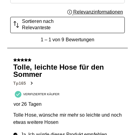
Relevanzinformationen
Zeigt 
Sortieren nach
Relevanteste
1
1
–
1 von 9
Bewertungen
bis
1
von
5 von 5 Sternen.
9
Tolle, leichte Hose für den
Bewertungen.
Sommer
Tp165
VERIFIZIERTER KÄUFER
vor 26 Tagen
Tolle Hose, wünsche mir mehr so leichte und noch
etwas weitere Hosen
Ja, Ich würde dieses Produkt empfehlen.