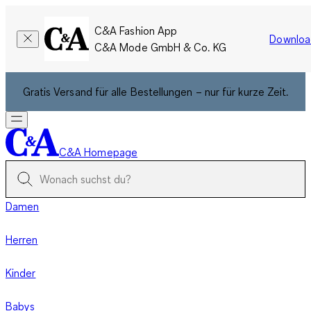
C&A Fashion App
Downloa
C&A Mode GmbH & Co. KG
Gratis Versand für alle Bestellungen – nur für kurze Zeit.
C&A Homepage
Damen
Herren
Kinder
Babys