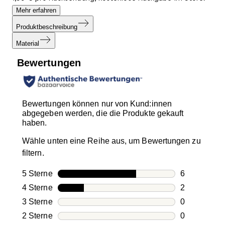
Mehr erfahren
Produktbeschreibung
Material
Bewertungen
Bewertungen können nur von Kund:innen
abgegeben werden, die die Produkte gekauft
haben.
Wähle unten eine Reihe aus, um Bewertungen zu
filtern.
5 Sterne
Sterne
6
6 Bewertung
4 Sterne
Sterne
2
2 Bewertung
3 Sterne
Sterne
0
0 Bewertung
2 Sterne
Sterne
0