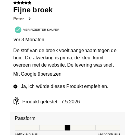
von
5 von 5 Sternen.
18
Fijne broek
Bewertungen.
Peter
VERIFIZIERTER KÄUFER
vor 3 Monaten
De stof van de broek voelt aangenaam tegen de
huid. De afwerking is prima, de kleur komt
overeen met de website. De levering was snel.
Mit Google übersetzen
Ja, Ich würde dieses Produkt empfehlen.
Produkt getestet :
7.5.2026
Passform
Passform, 3 von 5, wobei 1 gleich Fällt klein aus ist und
Fällt klein aus
Fällt groß aus