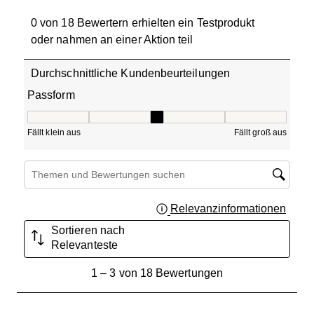
0 von 18 Bewertern erhielten ein Testprodukt
oder nahmen an einer Aktion teil
Durchschnittliche Kundenbeurteilungen
Passform
Passform, 3 von 5, wobei 1 gleich Fällt klein aus ist und 5
Fällt klein aus
Fällt groß aus
Suchthemen und Bewertungen Suchregion
Relevanzinformationen
Zeigt 
Sortieren nach
Relevanteste
1
1
–
3 von 18
Bewertungen
bis
3