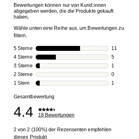
Bewertungen können nur von Kund:innen
abgegeben werden, die die Produkte gekauft
haben.
Wähle unten eine Reihe aus, um Bewertungen zu
filtern.
5 Sterne
Sterne
11
11 Bewertun
4 Sterne
Sterne
5
5 Bewertung
3 Sterne
Sterne
1
1 Bewertung
2 Sterne
Sterne
0
0 Bewertung
1 Stern
Sterne
1
1 Bewertung 
Gesamtbewertung
4.4
18 Bewertungen
2 von 2 (100%) der Rezensenten empfehlen
dieses Produkt