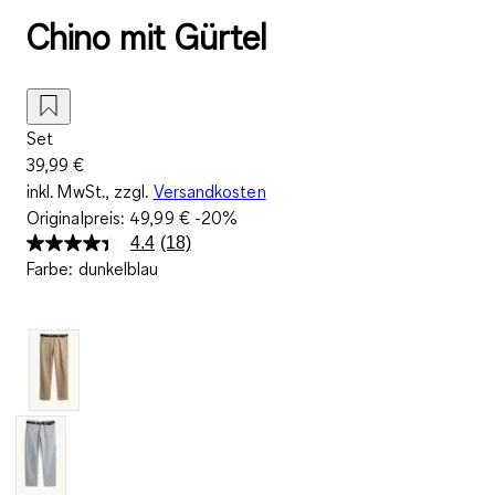
Chino mit Gürtel
Set
39,99 €
inkl. MwSt., zzgl.
Versandkosten
Originalpreis:
49,99 €
-20%
4.4
(18)
18
Farbe
:
dunkelblau
Bewertungen
lesen.
Link
auf
derselben
Seite.