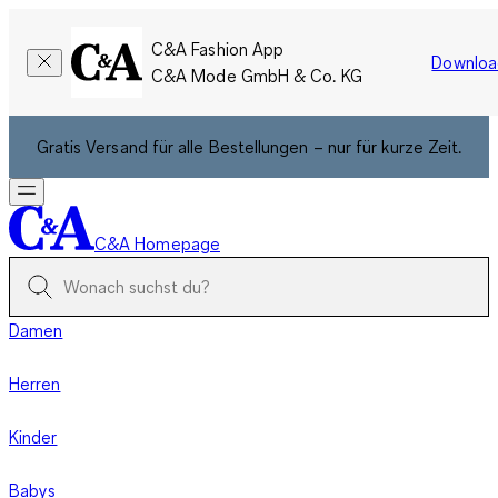
C&A Fashion App
Downloa
C&A Mode GmbH & Co. KG
Gratis Versand für alle Bestellungen – nur für kurze Zeit.
C&A Homepage
Damen
Herren
Kinder
Babys