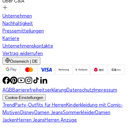
Über C&A
Unternehmen
Nachhaltigkeit
Pressemitteilungen
Karriere
Unternehmenskontakte
Vertrag widerrufen
Österreich | DE
AGB
Barrierefreiheitserklärung
Datenschutz
Impressum
Cookie-Einstellungen
Trend
Party-Outfits für Herren
Kinderkleidung mit Comic-
Motiven
Disney
Damen Jeans
Sommerkleider
Damen
Jacken
Herren Jeans
Herren Anzüge