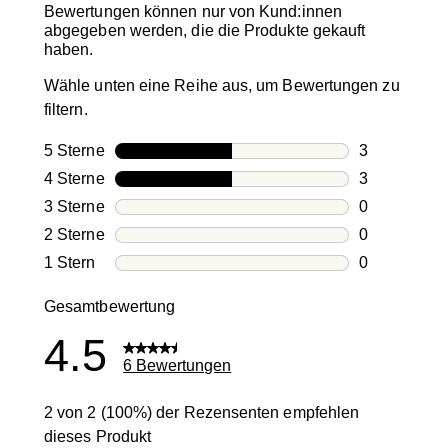
Bewertungen können nur von Kund:innen
abgegeben werden, die die Produkte gekauft
haben.
Wähle unten eine Reihe aus, um Bewertungen zu
filtern.
5 Sterne
Sterne
3
3 Bewertung
4 Sterne
Sterne
3
3 Bewertung
3 Sterne
Sterne
0
0 Bewertung
2 Sterne
Sterne
0
0 Bewertung
1 Stern
Sterne
0
0 Bewertung
Gesamtbewertung
4.5
6 Bewertungen
2 von 2 (100%) der Rezensenten empfehlen
dieses Produkt