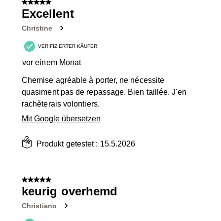
5 von 5 Sternen.
6
Excellent
Bewertungen.
Christine
VERIFIZIERTER KÄUFER
vor einem Monat
Chemise agréable à porter, ne nécessite
quasiment pas de repassage. Bien taillée. J'en
rachèterais volontiers.
Mit Google übersetzen
Produkt getestet :
15.5.2026
5 von 5 Sternen.
keurig overhemd
Christiano