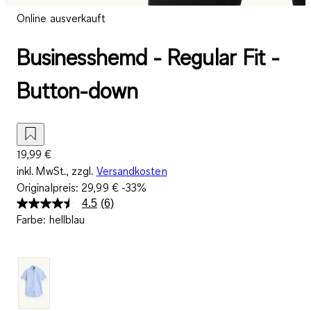
Online ausverkauft
Businesshemd - Regular Fit -
Button-down
19,99 €
inkl. MwSt., zzgl.
Versandkosten
Originalpreis:
29,99 €
-33%
4.5
(6)
6
Farbe
:
hellblau
Bewertungen
lesen.
Link
auf
derselben
Seite.