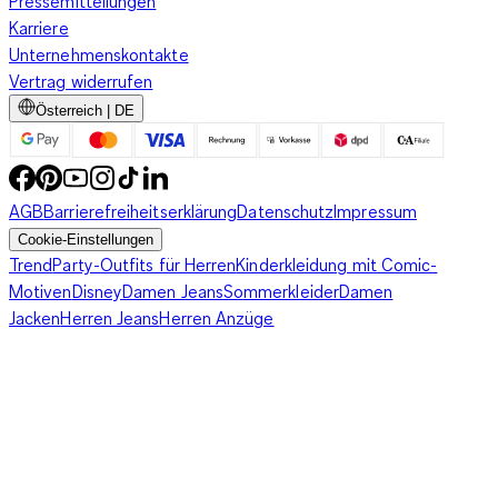
Pressemitteilungen
Karriere
Unternehmenskontakte
Vertrag widerrufen
Österreich | DE
AGB
Barrierefreiheitserklärung
Datenschutz
Impressum
Cookie-Einstellungen
Trend
Party-Outfits für Herren
Kinderkleidung mit Comic-
Motiven
Disney
Damen Jeans
Sommerkleider
Damen
Jacken
Herren Jeans
Herren Anzüge