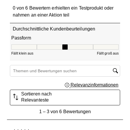
0 von 6 Bewertern erhielten ein Testprodukt oder
nahmen an einer Aktion teil
Durchschnittliche Kundenbeurteilungen
Passform
Passform, 3 von 5, wobei 1 gleich Fällt klein aus ist und 5
Fällt klein aus
Fällt groß aus
Suchthemen und Bewertungen Suchregion
Relevanzinformationen
Zeigt 
Sortieren nach
Relevanteste
1
1
–
3 von 6
Bewertungen
bis
3
von