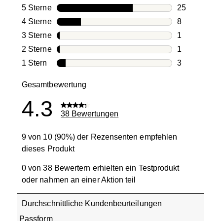
5 Sterne
Sterne
25
25 Bewertun
4 Sterne
Sterne
8
8 Bewertung
3 Sterne
Sterne
1
1 Bewertung
2 Sterne
Sterne
1
1 Bewertung
1 Stern
Sterne
3
3 Bewertung
Gesamtbewertung
4.3
38 Bewertungen
9 von 10 (90%) der Rezensenten empfehlen
dieses Produkt
0 von 38 Bewertern erhielten ein Testprodukt
oder nahmen an einer Aktion teil
Durchschnittliche Kundenbeurteilungen
Passform