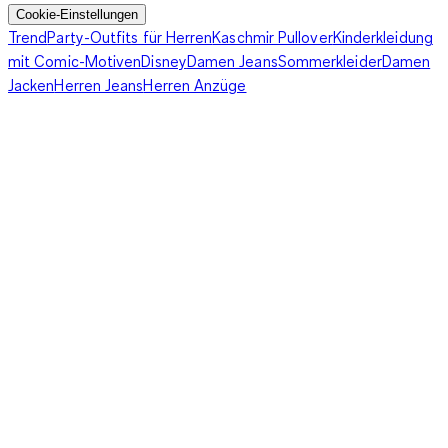
Cookie-Einstellungen
Trend
Party-Outfits für Herren
Kaschmir Pullover
Kinderkleidung
mit Comic-Motiven
Disney
Damen Jeans
Sommerkleider
Damen
Jacken
Herren Jeans
Herren Anzüge