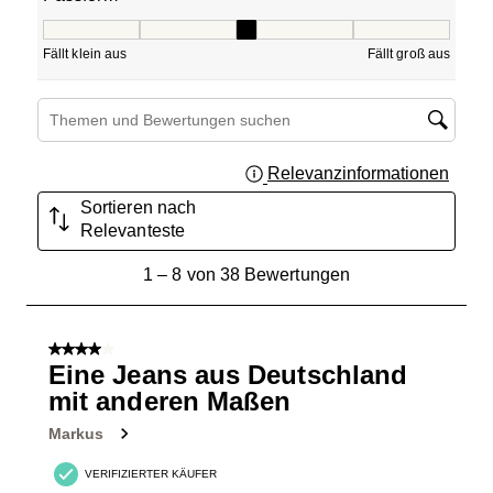
Passform, 3.3846153846153846 von 5, wobei 1 gleich Fällt
Fällt klein aus
Fällt groß aus
Suchthemen und Bewertungen Suchregion
Relevanzinformationen
Zeigt 
Sortieren nach
Relevanteste
1
1
–
8 von 38
Bewertungen
bis
8
von
4 von 5 Sternen.
38
Eine Jeans aus Deutschland
Bewertungen.
mit anderen Maßen
Markus
VERIFIZIERTER KÄUFER