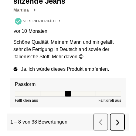
sitzende Jeans
Martina
VERIFIZIERTER KÄUFER
vor 10 Monaten
Schöne Qualität. Meinem Mann und mir gefällt
sehr die Fertigung in Deutschland sowie der
italienische Stoff. Mehr davon 😊
Ja, Ich würde dieses Produkt empfehlen.
Passform
Passform, 3 von 5, wobei 1 gleich Fällt klein aus ist und
Fällt klein aus
Fällt groß aus
1
–
8 von 38
Bewertungen
Zurück
Bewertungen
Weiter
Bewertu