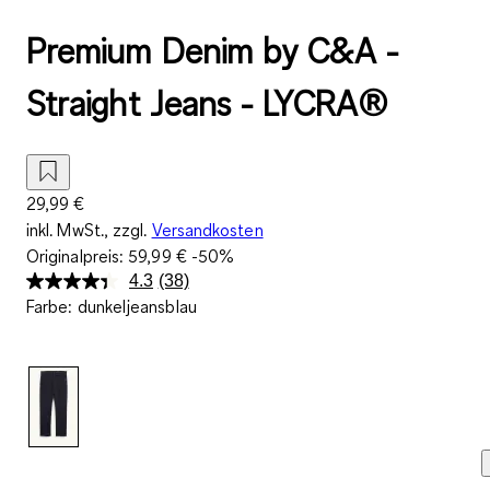
Premium Denim by C&A -
Straight Jeans - LYCRA®
29,99 €
inkl. MwSt., zzgl.
Versandkosten
Originalpreis:
59,99 €
-50%
4.3
(38)
38
Farbe
:
dunkeljeansblau
Bewertungen
lesen.
Link
auf
derselben
Seite.