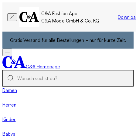
C&A Fashion App
Downloa
C&A Mode GmbH & Co. KG
Gratis Versand für alle Bestellungen – nur für kurze Zeit.
C&A Homepage
Damen
Herren
Kinder
Babys