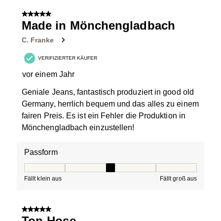
5 von 5 Sternen.
Made in Mönchengladbach
C. Franke
VERIFIZIERTER KÄUFER
vor einem Jahr
Geniale Jeans, fantastisch produziert in good old
Germany, herrlich bequem und das alles zu einem
fairen Preis. Es ist ein Fehler die Produktion in
Mönchengladbach einzustellen!
Passform
Passform, 3 von 5, wobei 1 gleich Fällt klein aus ist und
Fällt klein aus
Fällt groß aus
5 von 5 Sternen.
Top-Hose