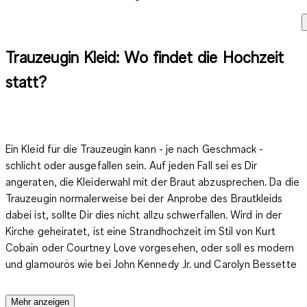
Trauzeugin Kleid: Wo findet die Hochzeit
statt?
Ein Kleid für die Trauzeugin kann - je nach Geschmack -
schlicht oder ausgefallen sein. Auf jeden Fall sei es Dir
angeraten, die Kleiderwahl mit der Braut abzusprechen. Da die
Trauzeugin normalerweise bei der Anprobe des Brautkleids
dabei ist, sollte Dir dies nicht allzu schwerfallen. Wird in der
Kirche geheiratet, ist eine Strandhochzeit im Stil von Kurt
Cobain oder Courtney Love vorgesehen, oder soll es modern
und glamourös wie bei John Kennedy Jr. und Carolyn Bessette
sein?
Je nach Location und nach Hochzeitsmotto
unterscheiden sich auch das Brautkleid und das Trauzeugin-
Mehr anzeigen