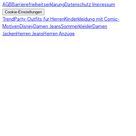
in puncto Mode bringt sie jede Menge Herausforderungen mit
AGB
Barrierefreiheitserklärung
Datenschutz
Impressum
sich. Bei Minustemperaturen ist ein schickes Wollkleid aus
Cookie-Einstellungen
Feinstrick eine ausgezeichnete Wahl. Dabei kann dieses
Trend
Party-Outfits für Herren
Kinderkleidung mit Comic-
figurbetont oder weit sein. Wenn es zum Rahmen der
Motiven
Disney
Damen Jeans
Sommerkleider
Damen
Hochzeit passt, kannst Du ein kurzes Modell mit einer
Jacken
Herren Jeans
Herren Anzüge
blickdichten Strumpfhose und schicken Stiefeletten
kombinieren. In einem solchen Outfit frierst Du garantiert nicht
und siehst top aus. Ein eleganter Mantel und eine hübsche
Handtasche runden den Look gekonnt ab. Im Sommer bist Du
mit einem luftigen Kleid bestens bedient: Je nach Geschmack
und Situation kann dieses kurz oder lang sein.
Welche Schnitte gibt es?
Als Trauzeugin kannst Du einiges wagen: Du kannst Dich in ein
hippes Minikleid hüllen oder ein bodenlanges Abendkleid