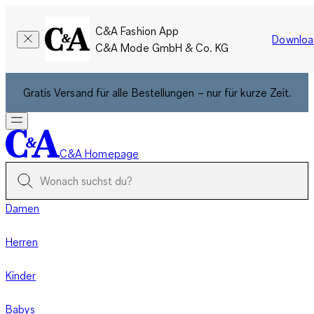
C&A Fashion App
Downloa
C&A Mode GmbH & Co. KG
Gratis Versand für alle Bestellungen – nur für kurze Zeit.
C&A Homepage
Damen
Herren
Kinder
Babys