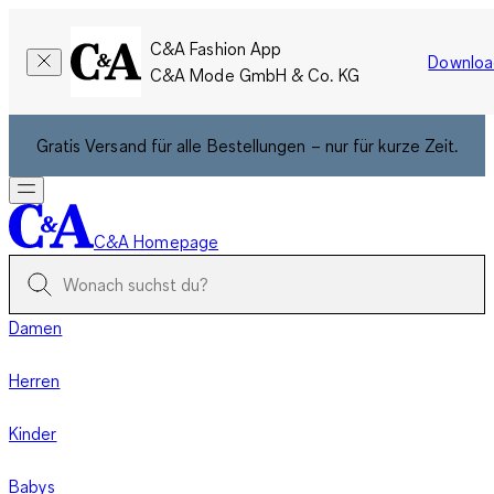
C&A Fashion App
Downloa
C&A Mode GmbH & Co. KG
Gratis Versand für alle Bestellungen – nur für kurze Zeit.
C&A Homepage
Damen
Herren
Kinder
Babys