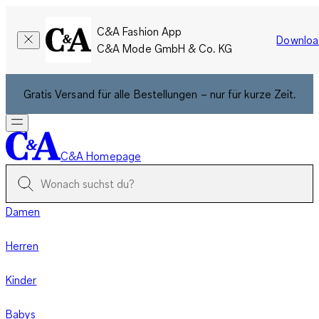
C&A Fashion App
Downloa
C&A Mode GmbH & Co. KG
Gratis Versand für alle Bestellungen – nur für kurze Zeit.
C&A Homepage
Damen
Herren
Kinder
Babys