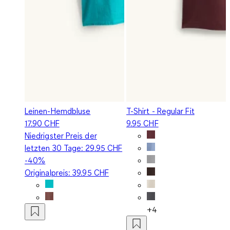
Leinen-Hemdbluse
T-Shirt - Regular Fit
17.90 CHF
9.95 CHF
Niedrigster Preis der
letzten 30 Tage:
29.95 CHF
-40%
Originalpreis:
39.95 CHF
+4