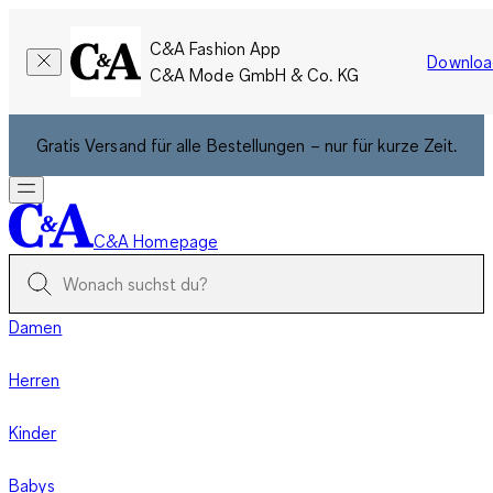
C&A Fashion App
Downloa
C&A Mode GmbH & Co. KG
Gratis Versand für alle Bestellungen – nur für kurze Zeit.
C&A Homepage
Damen
Herren
Kinder
Babys