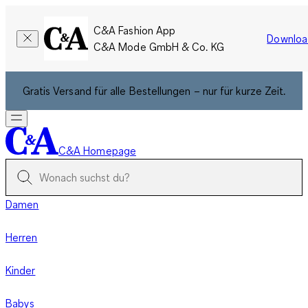
C&A Fashion App
Downloa
C&A Mode GmbH & Co. KG
Gratis Versand für alle Bestellungen – nur für kurze Zeit.
C&A Homepage
Damen
Herren
Kinder
Babys