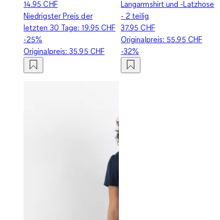
14.95 CHF
Langarmshirt und -Latzhose
Niedrigster Preis der
- 2 teilig
letzten 30 Tage:
19.95 CHF
37.95 CHF
-25%
Originalpreis:
55.95 CHF
Originalpreis:
35.95 CHF
-32%