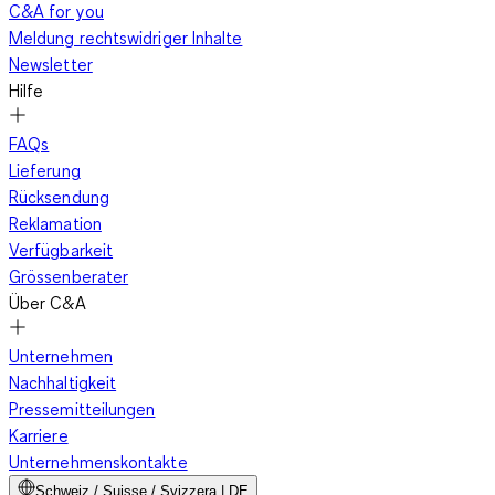
C&A for you
Shop. Hier finden Sie preisgünstige Umstandsmode in
Meldung rechtswidriger Inhalte
verschiedenen Farben, Grössen und Stilen. So bekommen Sie
Newsletter
das perfekte Schwangerschaftskleid für sich und fühlen sich
Hilfe
auch hochschwanger noch wunderschön.
Unsere
Schwangerschaftskleider passen zu jedem Anlass
- beim
FAQs
Spaziergang, zum Essen mit der ganzen Familie in einem
Lieferung
Restaurant, am Strand, als
Babybauch-Shooting-Kleid
und in
Rücksendung
jeder anderen alltäglichen Situation. Finden Sie hier das
Reklamation
richtige Freizeitkleid, Sommerkleid oder Etuikleid für sich - und
Verfügbarkeit
das zu einem wirklich guten Preis. Wir führen eine grosse
Grössenberater
Auswahl an Kleidern: Bei uns finden Sie Ihr perfektes Minikleid,
Über C&A
Midikleid oder Maxikleid mit modernen Mustern und Farben
sowie mit aktuellen Passformen und aus bequemen Stoffen.
Unternehmen
So helfen wir Ihnen, sich zu jedem Zeitpunkt Ihrer
Nachhaltigkeit
Schwangerschaft wohlzufühlen.
Pressemitteilungen
Karriere
Unternehmenskontakte
Ein Schwangerschaftskleid zeichnet sich insbesondere durch
Schweiz / Suisse / Svizzera | DE