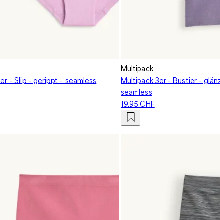
Multipack
er - Slip - gerippt - seamless
Multipack 3er - Bustier - glän
seamless
19.95 CHF