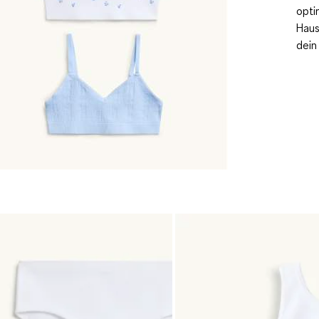
opti
Haus
dein