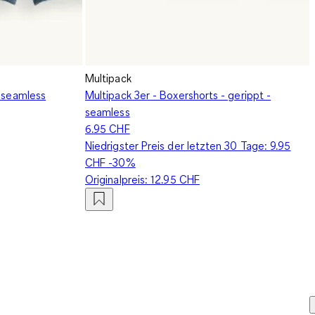
Multipack
- seamless
Multipack 3er - Boxershorts - gerippt -
seamless
6.95 CHF
Niedrigster Preis der letzten 30 Tage:
9.95
CHF
-30%
Originalpreis:
12.95 CHF