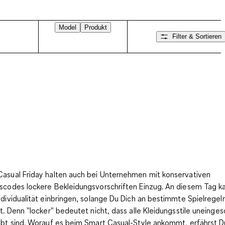
Model
Produkt
Filter & Sortieren
asual Friday halten auch bei Unternehmen mit konservativen
scodes lockere Bekleidungsvorschriften Einzug. An diesem Tag k
ndividualität einbringen, solange Du Dich an bestimmte Spielregel
st. Denn "locker" bedeutet nicht, dass alle Kleidungsstile uneinges
ubt sind. Worauf es
beim Smart Casual-Style ankommt
, erfährst D