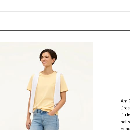
Am C
Dres
Du I
hält
erla