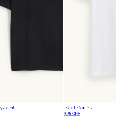
gular Fit
T-Shirt - Slim Fit
9.95 CHF