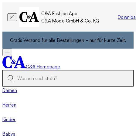
C&A Fashion App
Downloa
C&A Mode GmbH & Co. KG
Gratis Versand für alle Bestellungen – nur für kurze Zeit.
C&A Homepage
Damen
Herren
Kinder
Babys