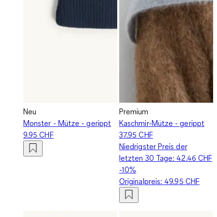
Neu
Premium
Monster - Mütze - gerippt
Kaschmir-Mütze - gerippt
9.95 CHF
37.95 CHF
Niedrigster Preis der
letzten 30 Tage:
42.46 CHF
-10%
Originalpreis:
49.95 CHF