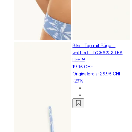
Bikini-Top mit Bügel -
wattiert - LYCRA® XTRA
LIFE™
19.95 CHF
Originalpreis:
25.95 CHF
-23%