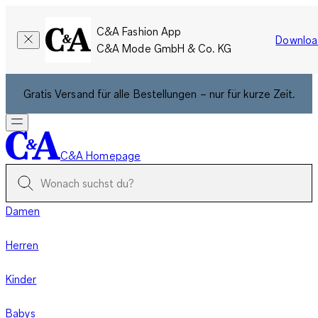
C&A Fashion App
Downloa
C&A Mode GmbH & Co. KG
Gratis Versand für alle Bestellungen – nur für kurze Zeit.
C&A Homepage
Damen
Herren
Kinder
Babys