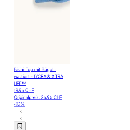
Bikini-Top mit Bügel -
wattiert - LYCRA® XTRA
LIFE™
19.95 CHF
Originalpreis:
25.95 CHF
-23%