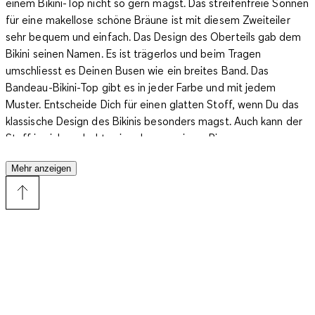
einem Bikini-Top nicht so gern magst. Das streifenfreie Sonnen
für eine makellose schöne Bräune ist mit diesem Zweiteiler
sehr bequem und einfach. Das Design des Oberteils gab dem
Bikini seinen Namen. Es ist trägerlos und beim Tragen
umschliesst es Deinen Busen wie ein breites Band. Das
Bandeau-Bikini-Top gibt es in jeder Farbe und mit jedem
Muster. Entscheide Dich für einen
glatten Stoff, wenn Du das
klassische Design des Bikinis besonders magst
. Auch kann der
Stoff in sich gedreht sein oder von einem Ring vorne
durchbrochen werden, was den Blick auf Dein Dekolleté lenkt.
Mehr anzeigen
Viele Modelle sind auch mit Applikationen wie Strass oder
Stickereien versehen. Manche haben ausserdem Fransen oder
Bänder, die einen Blickfang darstellen und an den Boho-Stil
erinnern. Auch ein Modell mit Details wie Rüschen, eine
raffinierte Wickeloptik ist beliebt. Du bekommst die
trägerlosen Bandeau-Tops zudem mit oder ohne Cups oder
Bügel. Ein Bügel-Bandeau-Bikini-Top schenkt durch seine