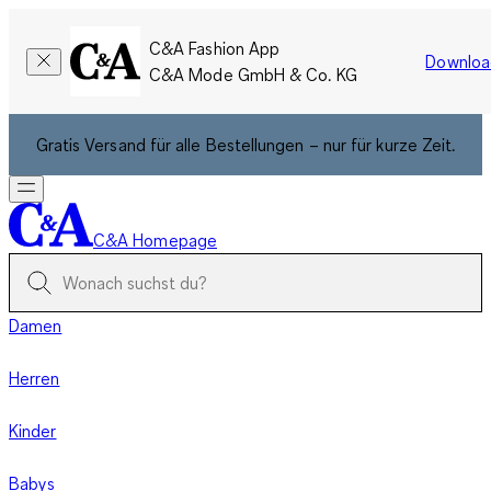
C&A Fashion App
Downloa
C&A Mode GmbH & Co. KG
Gratis Versand für alle Bestellungen – nur für kurze Zeit.
C&A Homepage
Damen
Herren
Kinder
Babys