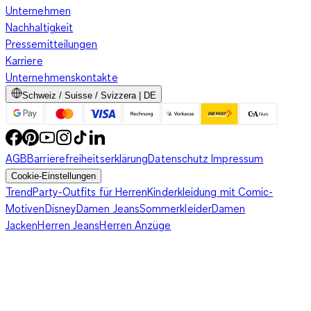
Unternehmen
Nachhaltigkeit
Pressemitteilungen
Karriere
Unternehmenskontakte
Schweiz / Suisse / Svizzera | DE
AGB
Barrierefreiheitserklärung
Datenschutz
Impressum
Cookie-Einstellungen
Trend
Party-Outfits für Herren
Kinderkleidung mit Comic-
Motiven
Disney
Damen Jeans
Sommerkleider
Damen
Jacken
Herren Jeans
Herren Anzüge